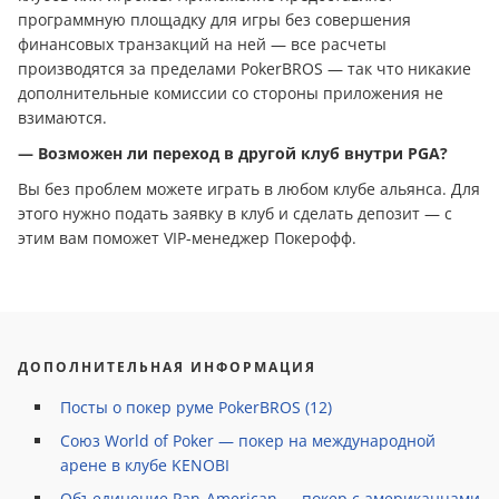
программную площадку для игры без совершения
финансовых транзакций на ней — все расчеты
производятся за пределами PokerBROS — так что никакие
дополнительные комиссии со стороны приложения не
взимаются.
— Возможен ли переход в другой клуб внутри PGA?
Вы без проблем можете играть в любом клубе альянса. Для
этого нужно подать заявку в клуб и сделать депозит — с
этим вам поможет VIP-менеджер Покерофф.
ДОПОЛНИТЕЛЬНАЯ ИНФОРМАЦИЯ
Посты о покер руме PokerBROS (12)
Союз World of Poker — покер на международной
арене в клубе KENOBI
Объединение Pan-American — покер с американцами