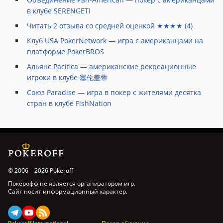
в клубе SERENGETI
Читать
2
отзыва со средней оценкой ★★★★ (
4
)
Клуб USA PokerNetwork — игра с американцами на
платформе PokerBROS
Альянс Pacifica — американские рекреационные
игроки в клубе 塞伦盖蒂
Союз Paradise — игра в покер с жителями десятка
стран в клубе FishNation
© 2006—2026 Pokeroff
Покерофф не является организатором игр.
Сайт носит информационный характер.