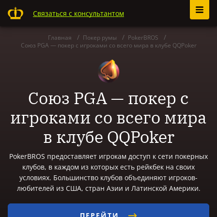
Связаться с консультантом
Главная
Покер румы
PokerBROS
Союз PGA — покер с игроками со всего мира в клубе QQPoker
Союз PGA — покер с
игроками со всего мира
в клубе QQPoker
PokerBROS предоставляет игрокам доступ к сети покерных
клубов, в каждом из которых есть рейкбек на своих
условиях. Большинство клубов объединяют игроков-
любителей из США, стран Азии и Латинской Америки.
ПЕРЕЙТИ