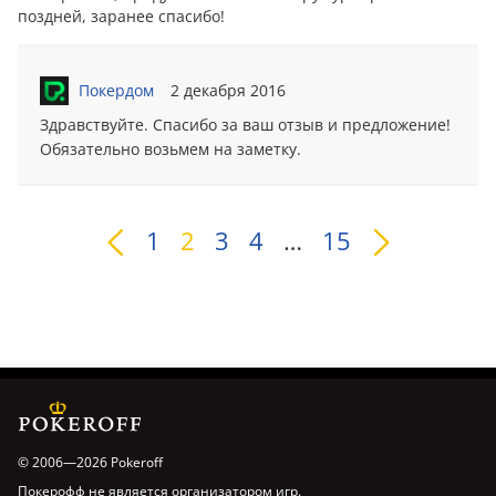
поздней, заранее спасибо!
Покердом
2 декабря 2016
Здравствуйте. Спасибо за ваш отзыв и предложение!
Обязательно возьмем на заметку.
1
2
3
4
…
15
© 2006—2026 Pokeroff
Покерофф не является организатором игр.