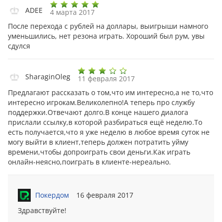
ADEE
4 марта 2017
После перехода с рублей на доллары, выигрыши намного
уменьшились, нет резона играть. Хороший был рум, увы
сдулся
SharaginOleg
11 февраля 2017
Предлагают рассказать о том,что им интересно,а не то,что
интересно игрокам.Великолепно!А теперь про службу
поддержки.Отвечают долго.В конце нашего диалога
прислали ссылку,в которой разбираться ещё неделю.То
есть получается,что я уже неделю в любое время суток не
могу выйти в клиент,теперь должен потратить уйму
времени,чтобы допроиграть свои дeньги.Как играть
онлайн-неясно,поиграть в клиенте-нереально.
Покердом
16 февраля 2017
Здравствуйте!