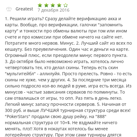
Greatest
7 декабря 2016
1. Решили играть? Сразу делайте верификацию акка и
карты. Вообще, про верификации, галочки "запомнить
карту" и тонкости про обмены валюты при том или ином
счете и про комиссии при обмене ничего на сайте нет.
Потратите много нервов. Минус. 2. Лучший сайт из всех по
кeшауту. Без преувеличения. Один час и дeньги на карте.
Огромный плюс, если преодолели минус первого пункта.
3. До октября было невозможно играть, хотелось лично
четвертовать тех, кто делал скины. Теперь есть скин
"мультитейбл" - аллилуйя. Просто прелесть. Ровно - то есть
скины не хуже, чем у других. 4. За последние три месяца
сильно подросло кол-во людей в руме, игра есть всегда. Из
минусов - частые зависания серваков по полминуты. То
сам отвалишься от игры, то опп. Раз пять в день легко.
Легкий минус запасу прочности серверов. 5. Начиная от
300 руб. и выше ЛУЧШАЯ турнирная структура среди всех!
"PokerStars" продали свою душу рейку, на "888"
нормальная структура от 10+$. Не вздумайте ничего
менять, плз!! Хотя в нокаутах хотелось бы менее
лотерейную структуру. При этом сами турниры длятся