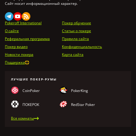
Сайт носит информационный характер.
Pokeroff International
Покер обучение
О сайте
Статьи о покере
Реферальная программа
Правила сайта
Покер видео
Конфиденциальность
Новости покера
Карта сайта
Поддержка
ЛУЧШИЕ ПОКЕР-РУМЫ
CoinPoker
PokerKing
ПОКЕРОК
RedStar Poker
Все комнаты