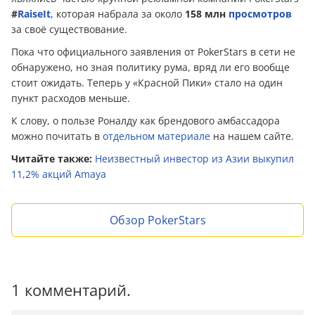
#
RaiseIt
, которая набрала за около
158 млн
просмотров
за своё существование.
Пока что официального заявления от PokerStars в сети не
обнаружено, но зная политику рума, вряд ли его вообще
стоит ожидать. Теперь у «Красной Пики» стало на один
пункт расходов меньше.
К слову, о пользе Роналду как брендового амбассадора
можно почитать в
отдельном материале
на нашем сайте.
Читайте также:
Неизвестный инвестор из Азии выкупил
11,2% акций Amaya
Обзор PokerStars
1 комментарий.