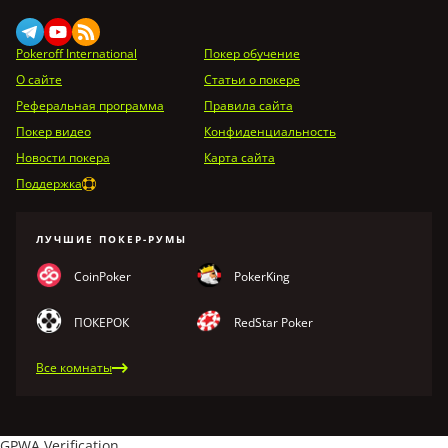
Pokeroff International
Покер обучение
О сайте
Статьи о покере
Реферальная программа
Правила сайта
Покер видео
Конфиденциальность
Новости покера
Карта сайта
Поддержка
ЛУЧШИЕ ПОКЕР-РУМЫ
CoinPoker
PokerKing
ПОКЕРОК
RedStar Poker
Все комнаты
GPWA Verification