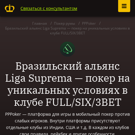
Связаться с консультантом
Главная
Покер румы
PPPoker
Бразильский альянс Liga Suprema — покер на уникальных условиях в
клубе FULL/SIX/3BET
Бразильский альянс
Liga Suprema — покер на
уникальных условиях в
клубе FULL/SIX/3BET
PPPoker — платформа для игры в мобильный покер против
слабых игроков. Внутри платформы присутствуют
отдельные клубы из Индии, США и т.д. В каждом из клубов
свои правила, рейкбек и другие особенности.