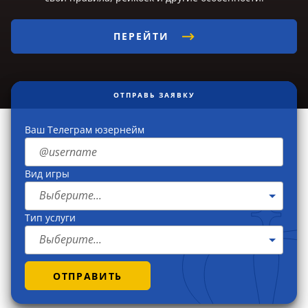
ПЕРЕЙТИ
ОТПРАВЬ ЗАЯВКУ
Ваш Телеграм юзернейм
Вид игры
Выберите...
Тип услуги
Выберите...
ОТПРАВИТЬ