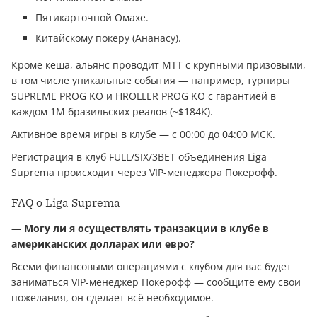
Пятикарточной Омахе.
Китайскому покеру (Ананасу).
Кроме кеша, альянс проводит МТТ с крупными призовыми,
в том числе уникальные события — например, турниры
SUPREME PROG KO и HROLLER PROG KO с гарантией в
каждом 1M бразильских реалов (~$184K).
Активное время игры в клубе — с 00:00 до 04:00 МСК.
Регистрация в клуб FULL/SIX/3BET объединения Liga
Suprema происходит через VIP-менеджера Покерофф.
FAQ о Liga Suprema
— Могу ли я осуществлять транзакции в клубе в
американских долларах или евро?
Всеми финансовыми операциями с клубом для вас будет
заниматься VIP-менеджер Покерофф — сообщите ему свои
пожелания, он сделает всё необходимое.