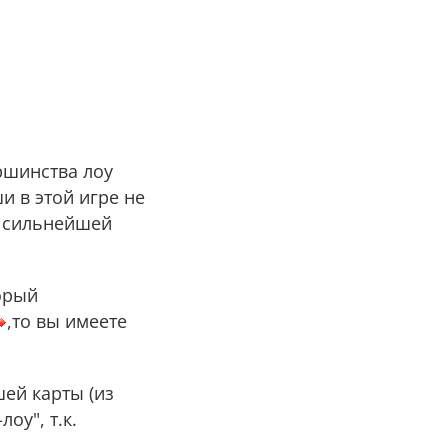
ршинства лоу
и в этой игре не
у сильнейшей
орый
,то вы имеете
ей карты (из
оу", т.к.