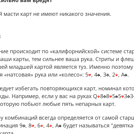
сильно вам вредят
 масти карт не имеют никакого значения.
з
ение происходит по «калифорнийской» системе ста
ши карты, тем сильнее ваша рука. Стриты и флеш
шей младшей картой является туз. Именно поэтом
 «натсовая» рука или «колесо»: 5
, 4
, 3
, 2
, A
.
ледует избегать повторяющихся карт, номинал кот
ды. Например, если у вас на руках Q
8
8
5
5
3
3
 которую побьют любые пять непарных карт.
у комбинаций всегда определяется от самой старш
бинация 9
, 8
, 6
, 4
, A
будет называться "девятка-л
карта.