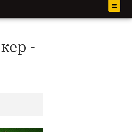
окер -