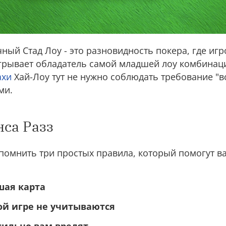
ный Стад Лоу - это разновидность покера, где игр
грывает обладатель самой младшей лоу комбинаци
ахи
Хай-Лоу тут не нужно соблюдать требование "в
ми.
са Разз
апомнить три простых правила, который помогут в
шая карта
ой игре не учитываются