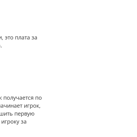
, это плата за
.
к получается по
начинает игрок,
ршить первую
 игроку за