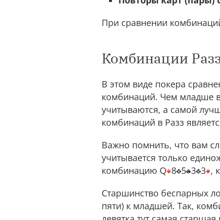
Повторы карт (пары) 
При сравнении комбинаций
Комбинации Раз
В этом виде покера сравн
комбинаций. Чем младше ва
учитываются, а самой луч
комбинаций в Разз является
Важно помнить, что вам с
учитывается только единож
комбинацию Q
8
5
3
3
,
Старшинство беспарных ло
пяти) к младшей. Так, ком
девятка тут самая старшая 