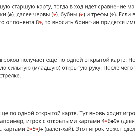
шую старшую карту, тогда в ход идет сравнение ма
ки (
), далее червы (
), бубны (
) и трефы (
). Если
его оппонента 8
, то вносить бринг-ин придется им
игроков получает еще по одной открытой карте. Н
ую сильную (младшую) открытую руку. После чего 
стрелке.
еще по одной открытой карте. Тут вновь ходит игро
апример, игрок с открытыми картами 4
6
9
(девя
с картами 2
5
J
(валет-хай). Этот игрок может сдел