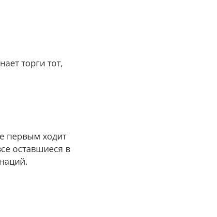
ает торги тот,
же первым ходит
все оставшиеся в
наций.