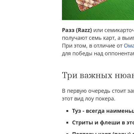
Разз (Razz)
или семикарточ
получают семь карт, а выи
При этом, в отличие от
Ом
для победы над оппонента
Три важных нюан
В первую очередь стоит з
этот вид лоу покера.
Туз - всегда наимень
Стриты и флеши в эт