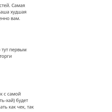
стей. Самая
 ваша худшая
енно вам.
о тут первым
торги
к с самой
ть-хай) будет
ать как чек, так