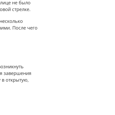
улице не было
совой стрелке.
 несколько
ними. После чего
 возникнуть
ля завершения
у в открытую,