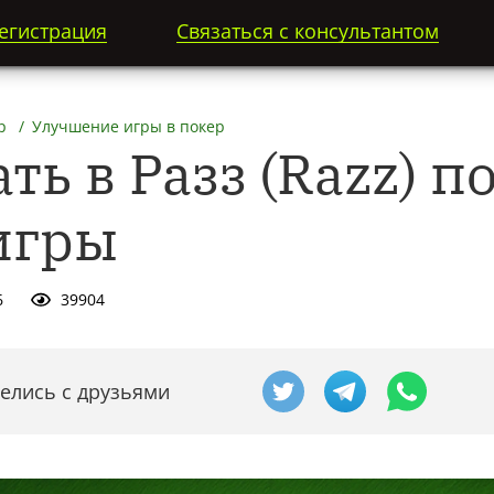
егистрация
Связаться с консультантом
р
Улучшение игры в покер
ть в Разз (Razz) п
игры
6
39904
елись с друзьями