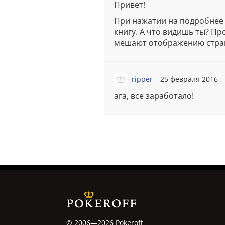
Привет!
При нажатии на подробнее 
книгу. А что видишь ты? П
мешают отображению стр
ripper
25 февраля 2016
ага, все заработало!
© 2006—2026 Pokeroff