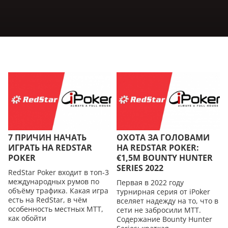
7 ПРИЧИН НАЧАТЬ
ОХОТА ЗА ГОЛОВАМИ
ИГРАТЬ НА REDSTAR
НА REDSTAR POKER:
POKER
€1,5M BOUNTY HUNTER
SERIES 2022
RedStar Poker входит в топ-3
международных румов по
Первая в 2022 году
объёму трафика. Какая игра
турнирная серия от iPoker
есть на RedStar, в чём
вселяет надежду на то, что в
особенность местных МТТ,
сети не забросили МТТ.
как обойти
Содержание Bounty Hunter