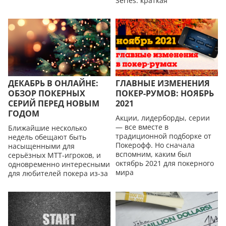
Series: краткая
ДЕКАБРЬ В ОНЛАЙНЕ:
ГЛАВНЫЕ ИЗМЕНЕНИЯ
ОБЗОР ПОКЕРНЫХ
ПОКЕР-РУМОВ: НОЯБРЬ
СЕРИЙ ПЕРЕД НОВЫМ
2021
ГОДОМ
Акции, лидерборды, серии
— все вместе в
Ближайшие несколько
традиционной подборке от
недель обещают быть
Покерофф. Но сначала
насыщенными для
вспомним, каким был
серьёзных МТТ-игроков, и
октябрь 2021 для покерного
одновременно интересными
мира
для любителей покера из-за