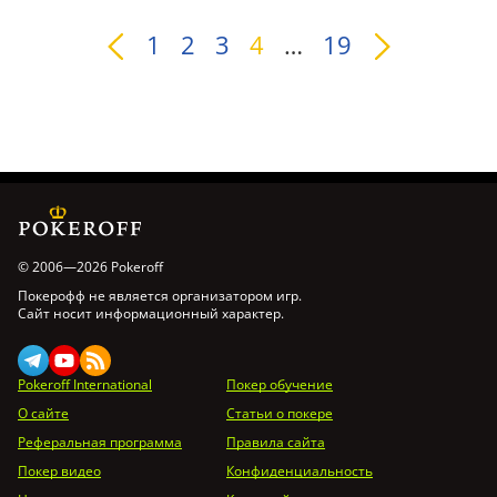
1
2
3
4
…
19
© 2006—2026 Pokeroff
Покерофф не является организатором игр.
Сайт носит информационный характер.
Pokeroff International
Покер обучение
О сайте
Статьи о покере
Реферальная программа
Правила сайта
Покер видео
Конфиденциальность