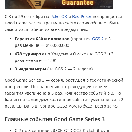
С 8 по 29 сентября на
PokerOK
и
BestPoker
возвращается
Good Game Series. Третья по счёту серия обещает быть
самой масштабной из всех предыдущих:
Гарантия $50 миллионов
(гарантия
GGS 2
в 5
раз меньше — $10.000.000)
478 турниров
по Холдему и Омахе (на GGS 2 в 3
раза меньше — 158)
3 недели игры
(на GGS 2 — 2 недели)
Good Game Series 3 — серия, растущая в геометрической
прогрессии. По сравнению с предыдущей серией
гарантия увеличена в 5 раз, количество событий в 3. Но
бай-ин на самое демократичное событие уменьшился в 2
раза. Сыграть в турнире GGS3 можно будет всего за $5.
Главные события Good Game Series 3
С 2 по 8 сентября: $50K GTD GGS Kickoff (buy-in