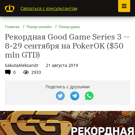
Связаться с консультантом
Главная
Покер онлайн
Покер румы
Рекордная Good Game Series 3 —
8-29 сентября на PokerOK ($50
mln GTD)
SakutaAleksandr
21 августа 2019
0
2933
Поделись с друзьями