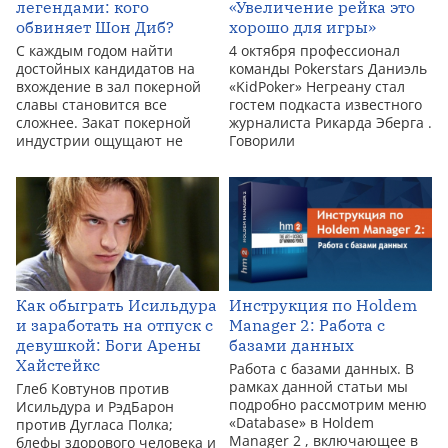
легендами: кого
«Увеличение рейка это
обвиняет Шон Диб?
хорошо для игры»
С каждым годом найти
4 октября профессионал
достойных кандидатов на
команды Pokerstars Даниэль
вхождение в зал покерной
«KidPoker» Негреану стал
славы становится все
гостем подкаста известного
сложнее. Закат покерной
журналиста Рикарда Эберга .
индустрии ощущают не
Говорили
Как обыграть Исильдура
Инструкция по Holdem
и заработать на отпуск с
Manager 2: Работа с
девушкой: Боги Арены
базами данных
Хайстейкс
Работа с базами данных. В
рамках данной статьи мы
Глеб Ковтунов против
подробно рассмотрим меню
Исильдура и РэдБарон
«Database» в Holdem
против Дугласа Полка;
Manager 2 , включающее в
блефы здорового человека и