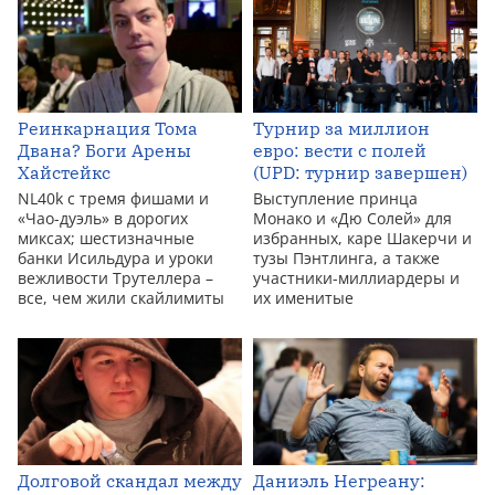
Реинкарнация Тома
Турнир за миллион
Двана? Боги Арены
евро: вести с полей
Хайстейкс
(UPD: турнир завершен)
NL40k с тремя фишами и
Выступление принца
«Чао-дуэль» в дорогих
Монако и «Дю Солей» для
миксах; шестизначные
избранных, каре Шакерчи и
банки Исильдура и уроки
тузы Пэнтлинга, а также
вежливости Трутеллера –
участники-миллиардеры и
все, чем жили скайлимиты
их именитые
Долговой скандал между
Даниэль Негреану: