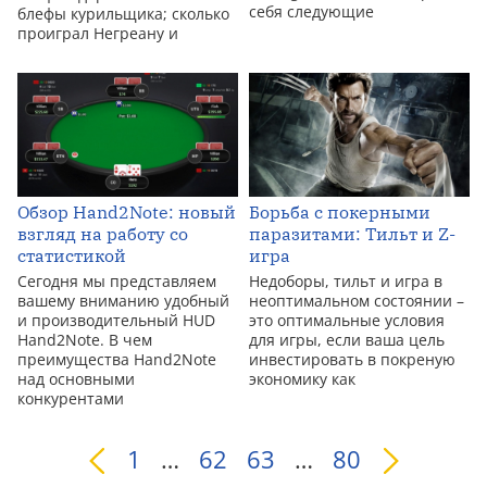
себя следующие
блефы курильщика; сколько
проиграл Негреану и
Обзор Hand2Note: новый
Борьба с покерными
взгляд на работу со
паразитами: Тильт и Z-
статистикой
игра
Сегодня мы представляем
Недоборы, тильт и игра в
вашему вниманию удобный
неоптимальном состоянии –
и производительный HUD
это оптимальные условия
Hand2Note. В чем
для игры, если ваша цель
преимущества Hand2Note
инвестировать в покреную
над основными
экономику как
конкурентами
1
…
62
63
…
80