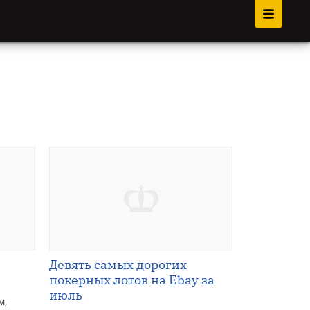
:
Девять самых дорогих
покерных лотов на Ebay за
июль
м,