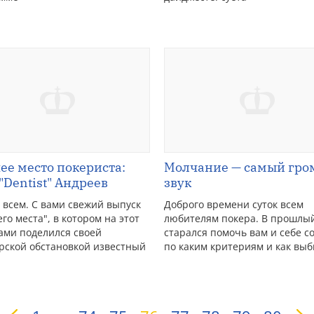
ее место покериста:
Молчание — самый гро
"Dentist" Андреев
звук
 всем. С вами свежий выпуск
Доброго времени суток всем
го места", в котором на этот
любителям покера. В прошлый
нами поделился своей
старался помочь вам и себе с
рской обстановкой известный
по каким критериям и как вы