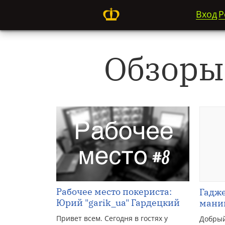
Вход
Р
Обзоры
Рабочее место покериста:
Гадже
Юрий "garik_ua" Гардецкий
мани
Привет всем. Сегодня в гостях у
Добрый