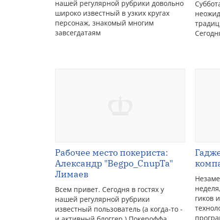
нашей регулярной рубрики довольно
Суббот
широко известный в узких кругах
неожид
персонаж, знакомый многим
традиц
завсегдатаям
Сегодн
Рабочее место покериста:
Гадже
Александр "Begpo_CnupTa"
комп
Лимаев
Незаме
неделя
Всем привет. Сегодня в гостях у
гиков 
нашей регулярной рубрики
техноло
известный пользователь (а когда-то -
прогр
и активный блоггер ) Покероффа,