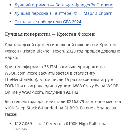
Лучший стример — Берт «girafganger7» Стивенс
Лучшая персона в Твиттере (X) — Марли Спрэгг
Остальные победители GPA 2024
Лучшая покеристка — Кристен Фоксен
Для канадской профессиональной покеристки Кристен
Фоксен (Kristen Bicknell Foxen) 2023 год прошёл довольно
жарко.
Кристен оформила 36 ITM в живых турнирах и на
WSOP.com (тоже засчитывается в статистику
TheHendonMob), в том числе 15 раз закончила игру в
ТОП-10 и выиграла один турнир: $888 Crazy 8s на WSOP
Online у WSOP.com, получив $92,142.
Бесткешем года для неё стали $216,079 за второе место в
$10K Deep Stack 8-Handed на SHRPO. В топе её заносов
также:
$187,069 — за 10 место в $100K High Roller на
WSOP;