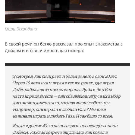
Мори Эскандани
В своей речи он бегло рассказал про опыт знакомства с
Дойлом и его значимость для покера:
Я смотрел, как он играет, и болел за него в свои 20 лет.
Через 10 лет я и сам играл в тех же румах, где играл
Дойл, наблюдая за ним со стороны. Дойл и Чип Риз
часто играли вместе — они оба любили игру, а их выбор
дисциплин диктовал то, что начинали любить мы.
Например, они играли и любили Разз? Мы тоже
начинали играть и любить Разз. И так было со всем.
Когда я достиг 40, то начал играть непосредственно с
Дойлом. Каждая встреча ощущалась как поход в