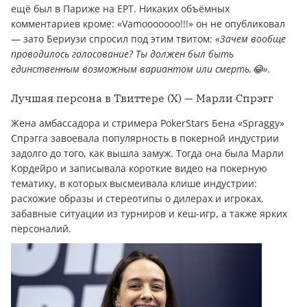
ещё был в Париже на EPT. Никаких объёмных
комментариев кроме: «Vamooooooo!!!» он не опубликовал
— зато Бериузи спросил под этим твитом:
«Зачем вообще
проводилось голосование? Ты должен был быть
единственным возможным вариантом или смерть.😂».
Лучшая персона в Твиттере (X) — Марли Спрэгг
Жена амбассадора и стримера PokerStars Бена «Spraggy»
Спрэгга завоевала популярность в покерной индустрии
задолго до того, как вышла замуж. Тогда она была Марли
Кордейро и записывала короткие видео на покерную
тематику, в которых высмеивала клише индустрии:
расхожие образы и стереотипы о дилерах и игроках,
забавные ситуации из турниров и кеш-игр, а также ярких
персоналий.