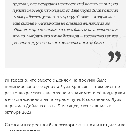
церковь, где я старался не просто наблюдать за ним, но
и учиться всему, что он делает. Ещё через 10 лет я начал
с ним работать, узнал его гораздо ближе — и зауважал
ещё сильнее. Он никогда не опаздывал, никогда не
обещал, а просто делал и всегда был готов посоветовать
что-то. Выбрать его иконой покера — абсолютно верное
решение, другого такого человека пока не было.
Интересно, что вместе с Дойлом на премию была
номинирована его супруга Луиз Брансон — покерист не
раз тепло рассказывал о жене и значимости её поддержки
в его становлении на покерном пути. К сожалению, Луиз
пережила Дойла всего на 5 месяцев, скончавшись в
октябре 2023.
Самая интересная благотворительная инициатива
— Надя Магнус