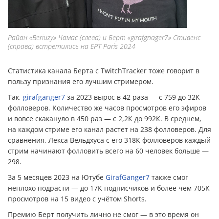
Райан «Beriuzy» Чамас (слева) и Берт «girafgnager7» Стивенс
(справа) встретились на EPT Paris 2024
Статистика канала Берта с TwitchTracker тоже говорит в
пользу признания его лучшим стримером.
Так,
girafganger7
за 2023 вырос в 42 раза — с 759 до 32К
фолловеров. Количество же часов просмотров его эфиров
и вовсе скакануло в 450 раз — с 2,2К до 992К. В среднем,
на каждом стриме его канал растет на 238 фолловеров. Для
сравнения, Лекса Вельдхуса с его 318К фолловеров каждый
стрим начинают фолловить всего на 60 человек больше —
298.
За 5 месяцев 2023 на Ютубе
GirafGanger7
также смог
неплохо подрасти — до 17К подписчиков и более чем 705К
просмотров на 15 видео с учётом Shorts.
Премию Берт получить лично не смог — в это время он