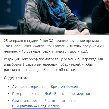
25 февраля в студии PokerGO прошло вручение премии
The Global Poker Awards 5th. Трофеи и титулы получили 20
человек и 10 брендов (серии, подкаст, шоу и т.д.).
Редакция Покерофф посмотрела церемонию награждения
и выбрала 5 самых интересных победителей, чтобы
рассказать о них подробнее в этой статье.
Содержание
Лучшая покеристка — Кристен Фоксен
Покерная икона — Дойл Брансон (посмертно)
Самая интересная благотворительная
инициатива — Надя Магнус