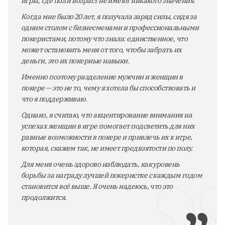
игры, где пол и возраст не имеют никакого значения.
Когда мне было 20 лет, я получала заряд силы, сидя за
одним столом с бизнесменами и профессиональными
покеристами, потому что знала: единственное, что
может остановить меня от того, чтобы забрать их
деньги, это их покерные навыки.
Именно поэтому разделение мужчин и женщин в
покере — это не то, чему я хотела бы способствовать и
что я поддерживаю.
Однако, я считаю, что акцентирование внимания на
успехах женщин в игре помогает подсветить для них
равные возможности в покере и привлечь их к игре,
которая, скажем так, не имеет предвзятости по полу.
Для меня очень здорово наблюдать, как уровень
борьбы за награду лучшей покеристке с каждым годом
становится всё выше. Я очень надеюсь, что это
продолжится.