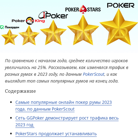
По сравнению с началом года, среднее количество игроков
увеличилось на 25%. Рассказываем, как изменялся трафик в
разных румах в 2023 году, по данным
PokerScout
, и как
выглядит топ самых популярных румов на конец года.
Содержание
Самые популярные онлайн покер румы 2023
года, по данным PokerScout
Сеть GGPoker демонстрирует рост трафика весь
2023 год
PokerStars продолжает устанавливать