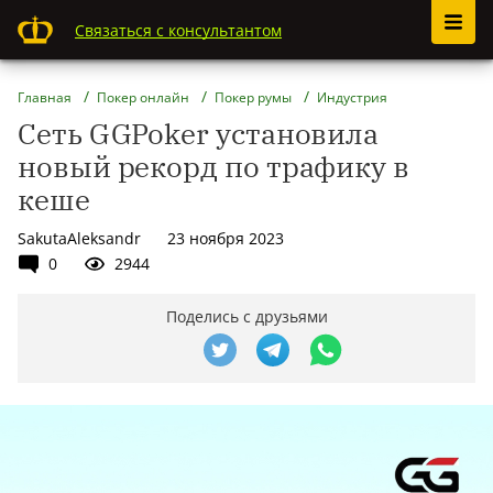
Связаться с консультантом
Главная
Покер онлайн
Покер румы
Индустрия
Сеть GGPoker установила
новый рекорд по трафику в
кеше
SakutaAleksandr
23 ноября 2023
0
2944
Поделись с друзьями