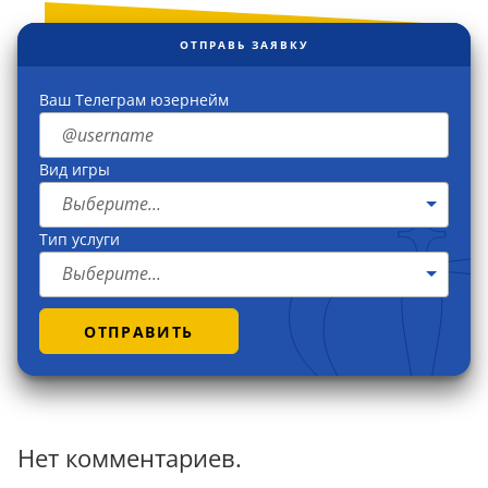
ОТПРАВЬ ЗАЯВКУ
Ваш Телеграм юзернейм
Вид игры
Выберите...
Тип услуги
Выберите...
ОТПРАВИТЬ
Нет комментариев.