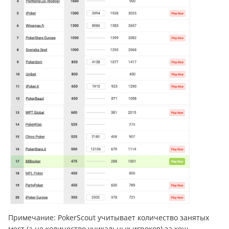
Примечание: PokerScout учитывает количество занятых
мест (а не количество уникальных игроков) за кеш-