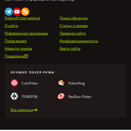
Pokeroff International
Покер обучение
О сайте
Статьи о покере
Реферальная программа
Правила сайта
Покер видео
Конфиденциальность
Новости покера
Карта сайта
Поддержка
ЛУЧШИЕ ПОКЕР-РУМЫ
CoinPoker
PokerKing
ПОКЕРОК
RedStar Poker
Все комнаты