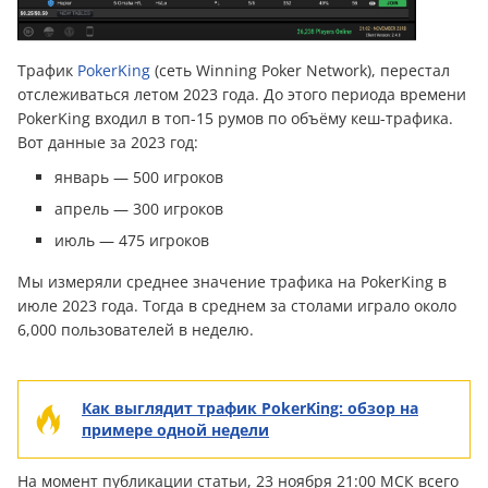
Трафик
PokerKing
(сеть Winning Poker Network), перестал
отслеживаться летом 2023 года. До этого периода времени
PokerKing входил в топ-15 румов по объёму кеш-трафика.
Вот данные за 2023 год:
январь — 500 игроков
апрель — 300 игроков
июль — 475 игроков
Мы измеряли среднее значение трафика на PokerKing в
июле 2023 года. Тогда в среднем за столами играло около
6,000 пользователей в неделю.
Как выглядит трафик PokerKing: обзор на
примере одной недели
На момент публикации статьи, 23 ноября 21:00 МСК всего