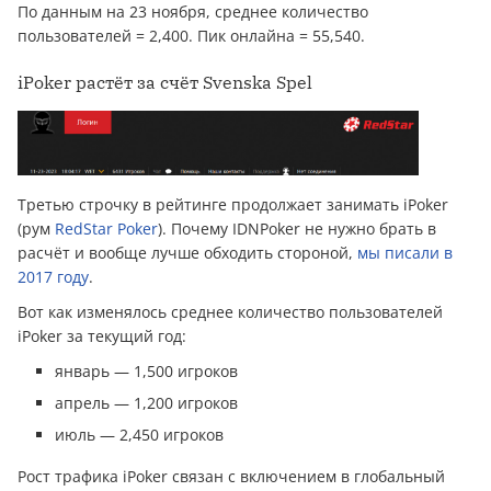
По данным на 23 ноября, среднее количество
пользователей = 2,400. Пик онлайна = 55,540.
iPoker растёт за счёт Svenska Spel
Третью строчку в рейтинге продолжает занимать iPoker
(рум
RedStar Poker
). Почему IDNPoker не нужно брать в
расчёт и вообще лучше обходить стороной,
мы писали в
2017 году
.
Вот как изменялось среднее количество пользователей
iPoker за текущий год:
январь — 1,500 игроков
апрель — 1,200 игроков
июль — 2,450 игроков
Рост трафика iPoker связан с включением в глобальный