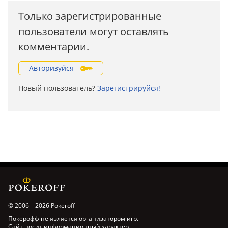
Только зарегистрированные
пользователи могут оставлять
комментарии.
Авторизуйся
Новый пользователь?
Зарегистрируйся!
© 2006—2026 Pokeroff
Покерофф не является организатором игр.
Сайт носит информационный характер.