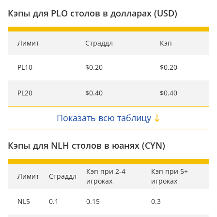
Кэпы для PLO столов в долларах (USD)
Лимит
Страддл
Кэп
PL10
$0.20
$0.20
PL20
$0.40
$0.40
Показать всю таблицу
Кэпы для NLH столов в юанях (CYN)
Кэп при 2-4
Кэп при 5+
Лимит
Страддл
игроках
игроках
NL5
0.1
0.15
0.3