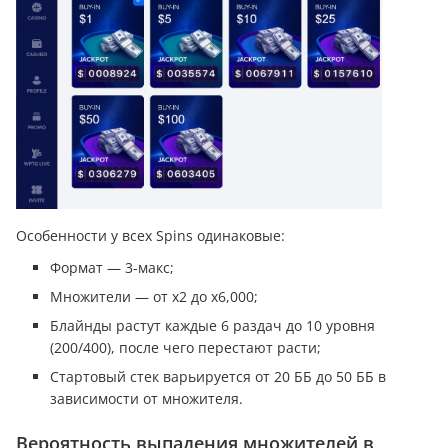
Особенности у всех Spins одинаковые:
Формат — 3-макс;
Множители — от х2 до х6,000;
Блайнды растут каждые 6 раздач до 10 уровня
(200/400), после чего перестают расти;
Стартовый стек варьируется от 20 ББ до 50 ББ в
зависимости от множителя.
Вероятность выпадения множителей в