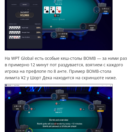
На WPT Global есть особые кеш-столы BOMB — за ними раз
в примерно 12 минут пот раздувается, взятием с каждого
игрока на префлопе по 8 анте. Пример BOMB-стола
лимита ¥2 у Шорт Дека находится на скриншоте ниже.