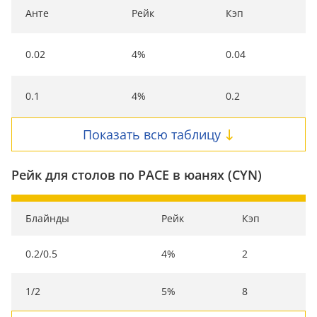
Анте
Рейк
Кэп
0.02
4%
0.04
0.1
4%
0.2
Показать всю таблицу
Рейк для столов по PACE в юанях (CYN)
Блайнды
Рейк
Кэп
0.2/0.5
4%
2
1/2
5%
8