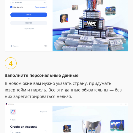
Заполните персональные данные
В новом окне вам нужно указать страну, придумать
юзернейм и пароль. Все эти данные обязательны — без
них зарегистрироваться нельзя.