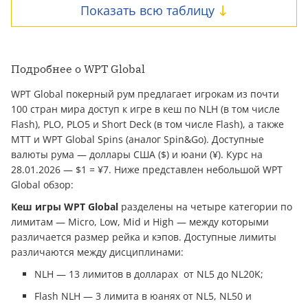
Показать всю таблицу
Подробнее о WPT Global
WPT Global покерный рум предлагает игрокам из почти
100 стран мира доступ к игре в кеш по NLH (в том числе
Flash), PLO, PLO5 и Short Deck (в том числе Flash), а также
МТT и WPT Global Spins (аналог Spin&Go). Доступные
валюты рума — доллары США ($) и юани (¥). Курс на
28.01.2026 — $1 = ¥7. Ниже представлен небольшой WPT
Global обзор:
Кеш игры WPT Global
разделены на четыре категории по
лимитам — Micro, Low, Mid и High — между которыми
различается размер рейка и кэпов. Доступные лимиты
различаются между дисциплинами:
NLH — 13 лимитов в долларах от NL5 до NL20K;
Flash NLH — 3 лимита в юанях от NL5, NL50 и