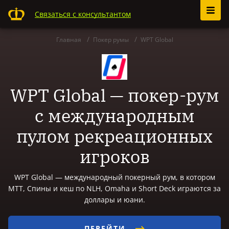
Связаться с консультантом
Главная
Покер румы
WPT Global
WPT Global — покер-рум
с международным
пулом рекреационных
игроков
WPT Global — международный покерный рум, в котором
МТТ, Спины и кеш по NLH, Omaha и Short Deck играются за
доллары и юани.
ПЕРЕЙТИ