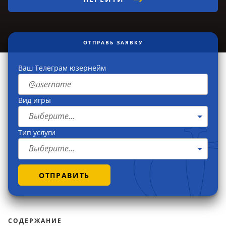
ОТПРАВЬ ЗАЯВКУ
Ваш Телеграм юзернейм
Вид игры
Выберите...
Тип услуги
Выберите...
ОТПРАВИТЬ
СОДЕРЖАНИЕ