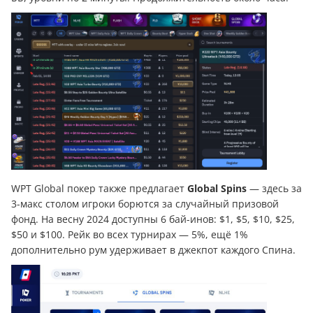
WPT Global покер также предлагает
Global Spins
— здесь за
3-макс столом игроки борются за случайный призовой
фонд. На весну 2024 доступны 6 бай-инов: $1, $5, $10, $25,
$50 и $100. Рейк во всех турнирах — 5%, ещё 1%
дополнительно рум удерживает в джекпот каждого Спина.