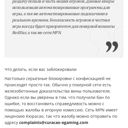
раздачу попала и часть наших игроков. Данные юзеры
использовали автоматизированные программы для
игры, а так же автоматизированные подсказчики в
реальном времени. Безопасность игроков и честная
игра всегда будет приоритетом для покерной комнаты
RedStar, а так же сети MPN.
Что делать, если вас заблокировали
Настолько серьёзные блокировки с конфискацией не
происходят просто так. Обычно у покерной сети есть
железобетонные доказательства вины пользователя.
Однако если вы уверены в том, что получили бан по
ошибке, то восстановить справедливость можно с
помощью жалобы в игорную комиссию. Сеть MPN имеет
лицензию Кюрасао, так что жалобу можно отправить по
адресу
complaints@curacao-egaming.com