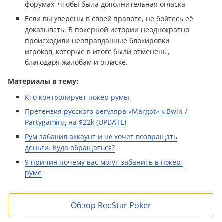
форумах, чтобы была дополнительная огласка
Если вы уверены в своей правоте, не бойтесь её
доказывать. В покерной истории неоднократно
происходили неоправданные блокировки
игроков, которые в итоге были отменены,
благодаря жалобам и огласке.
Материалы в тему:
Кто контролирует покер-румы
Претензия русского регуляра «Margot» к Bwin /
Partygaming на $22k (UPDATE)
Рум забанил аккаунт и не хочет возвращать
дeньги. Куда обращаться?
9 причин почему вас могут забанить в покер-
руме
Обзор RedStar Poker