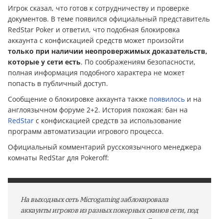
Игрок сказал, что готов к сотрудничеству и проверке
документов. В теме появился официальный представитель
RedStar Poker и ответил, что подобная блокировка
аккаунта с конфискацией средств может произойти
только при наличии неопровержимых доказательств,
которые у сети есть
. По соображениям безопасности,
полная информация подобного характера не может
попасть в публичный доступ.
Сообщение о блокировке аккаунта также
появилось
и на
англоязычном форуме 2+2. История похожая: бан на
RedStar
с конфискацией средств за использование
программ автоматизации игрового процесса.
Официальный комментарий русскоязычного менеджера
комнаты RedStar для Pokeroff:
На выходных сеть Microgaming заблокировала
аккаунты игроков из разных покерных скинов сети, под