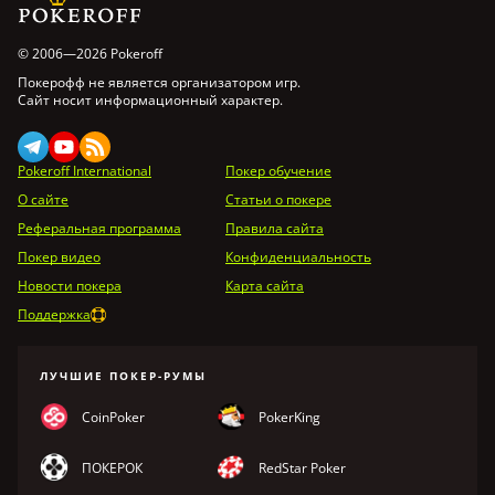
© 2006—2026 Pokeroff
Покерофф не является организатором игр.
Сайт носит информационный характер.
Pokeroff International
Покер обучение
О сайте
Статьи о покере
Реферальная программа
Правила сайта
Покер видео
Конфиденциальность
Новости покера
Карта сайта
Поддержка
ЛУЧШИЕ ПОКЕР-РУМЫ
CoinPoker
PokerKing
ПОКЕРОК
RedStar Poker