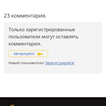
23 комментария.
Только зарегистрированные
пользователи могут оставлять
комментарии.
Авторизуйся
Новый пользователь?
Зарегистрируйся!