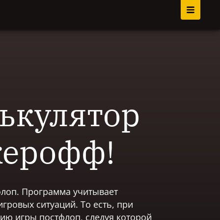
ькулятор
керофф!
тфлоп. Программа учитывает
гровых ситуаций. То есть, при
ию игры постфлоп, следуя которой