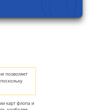
не позволяет
 поскольку
ии карт флопа и
ать наиболее