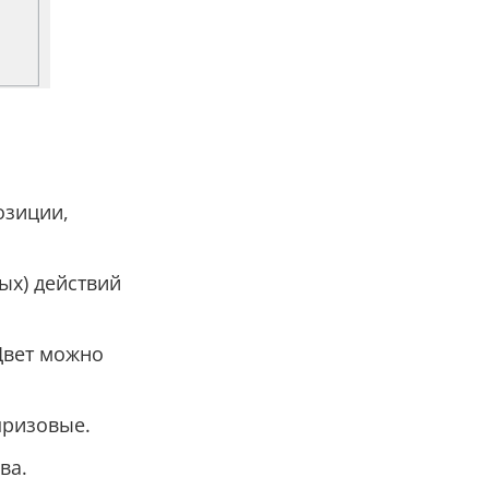
озиции,
ых) действий
Цвет можно
призовые.
ва.