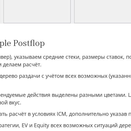
le Postflop
вер), указываем средние стеки, размеры ставок, п
 делаем расчёт.
дерево раздачи с учётом всех возможных (указанн
омендуемые действия выделены разными цветами. 
ой вкус.
ать расчёт в условиях ICM, дополнительно указав 
атегии, EV и Equity всех возможных ситуаций дере