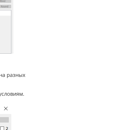
 на разных
условиям.