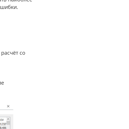
ошибки.
 расчёт со
пе