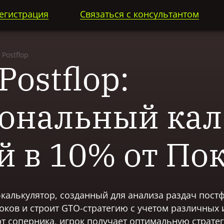
егистрация
Связаться с консультантом
 Postflop
Postflop:
ональный кал
й в 10% от По
-калькулятор, созданный для анализа раздач пос
оков и строит GTO-стратегию с учетом различных и
т соперника, игрок получает оптимальную стратег