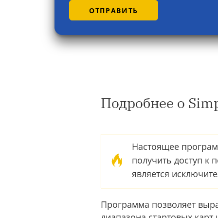
ОТПРАВИТЬ
Подробнее о Simp
Настоящее программ
получить доступ к п
является исключит
Программа позволяет выра
диапазона стартовых карт 