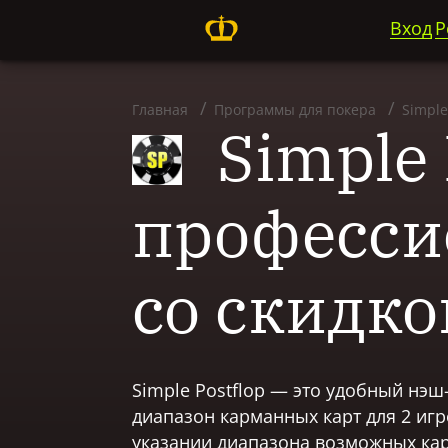
Вход
Р
Главная
Программы для покера
Simple
Simple 
професси
со скидко
Simple Postflop ― это удобный нэш
диапазон карманных карт для 2 игр
указании диапазона возможных кар