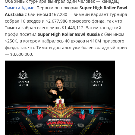
Оба живых турнира выиграл один человек — канадец
Тимоти Адамс
. Первым он покорил
Super High Roller Bowl
Australia
с бай-ином $167,230 — зимний вариант турнира
собрал 16 входов и $2,677,986 призового фонда, так что
Тимоти забрал всего лишь $1,446,112. Затем канадский
профи посетил
Super High Roller Bowl Russia
с бай-ином
$250К, в котором набралось 40 входов и $10M призового
фонда, так что Тимоти достался уже более солидный приз
— $3,600,000.