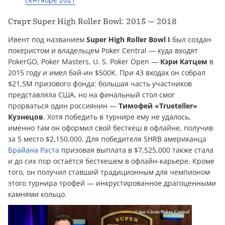
Старт Super High Roller Bowl: 2015 — 2018
Ивент под названием
Super High Roller Bowl I
был создан
покеристом и владельцем Poker Central — куда входят
PokerGO, Poker Masters, U. S. Poker Open —
Кэри Катцем
в
2015 году и имел бай-ин $500K. При 43 входах он собрал
$21,5M призового фонда: большая часть участников
представляла США, но на финальный стол смог
прорваться один россиянин —
Тимофей «Trueteller»
Кузнецов
. Хотя победить в турнире ему не удалось,
именно там он оформил свой бесткеш в офлайне, получив
за 5 место $2,150,000. Для победителя SHRB американца
Брайана Раста
призовая выплата в $7,525,000 также стала
и до сих пор остаётся бесткешем в офлайн-карьере. Кроме
того, он получил ставший традиционным для чемпионом
этого турнира трофей — инкрустированное драгоценными
камнями кольцо.