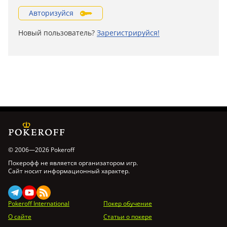
Авторизуйся
Новый пользователь?
Зарегистрируйся!
© 2006—2026 Pokeroff
Покерофф не является организатором игр.
Сайт носит информационный характер.
Pokeroff International
Покер обучение
О сайте
Статьи о покере