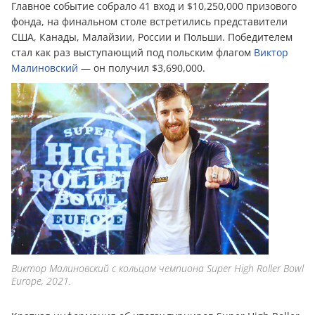
Главное событие собрало 41 вход и $10,250,000 призового
фонда, на финальном столе встретились представители
США, Канады, Малайзии, России и Польши. Победителем
стал как раз выступающий под польским флагом
Виктор
Малиновский
— он получил $3,690,000.
Виктор Малиновский с кольцом чемпиона Super High Roller Bowl
Europe, 2021.