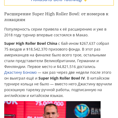
Расширение Super High Roller Bowl: от номеров к
локациям
Популярность серии привела к её расширению и уже в
2018 году турнир впервые состоялся в Макао.
Super High Roller Bowl China
с бай-ином $267,637 собрал
75 входов и $18,542,370 призового фонда. В этот раз
американцев на финалке было всего трое, остальными
стали представители Великобритании, Германии и
Финляндии. Первое место и $4,821,516 достались
Джастину Бономо
— как раз через две недели после этого
он выиграл ещё и
Super High Roller Bowl IV
. В китайском
турнире кольца не было — вместо него Джастину вручили
роскошную тарелку ручной работы, подписанную на
английском и китайском языках.