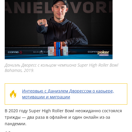
Даниэль Дворесс с кольцом чемпиона Super High Roller Bowl
Bahamas, 2019.
Интервью с Даниэлем Дворессом о карьере,
мотивации и миграции
В 2020 году Super High Roller Bowl неожиданно состоялся
трижды — два раза в офлайне и один онлайн из-за
пандемии.