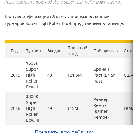
Айзек Хэкстон после победы в Super High Roller Bowl V, 2018.
Краткая информация об итогах пронумерованных
турниров Super High Roller Bowl представлена в таблице.
Призовой
Год
Турнир
Входов
Победитель
Стр
фонд
$500K
Super
Брайан
2015
High
43
$21,5М
Раст (Brian
СШ
Roller
Rast)
Bowl I
$300K
Райнер
Super
Кемпе
2016
High
49
$15М
Гер
(Rainer
Roller
Kempe)
Bowl II
Показать всю таблицу