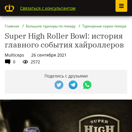
Связаться с консультантом
Главная
Большие турниры по покеру
Турнирные серии покера
Super High Roller Bowl: история
главного события хайроллеров
Multiceps
26 сентября 2021
0
2572
Поделись с друзьями