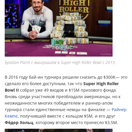
Брайан Раст с выигрышем в Super High Roller Bowl I, 2015.
В 2016 году бай-ин турнира решили снизить до $300K— это
сделало его более доступным, так что
Super High Roller
Bowl II
собрал уже 49 входов и $15M призового фонда.
Вновь среди участников преобладали американцы, но к
неожиданности многих победителем и раннер-апом
турнира стали единственные немцы на финалке —
Райнер
Кемпе
, получивший вместе с кольцом $5M, и его друг
Фёдор Хольц
, которому второе место принесло $3,5M.