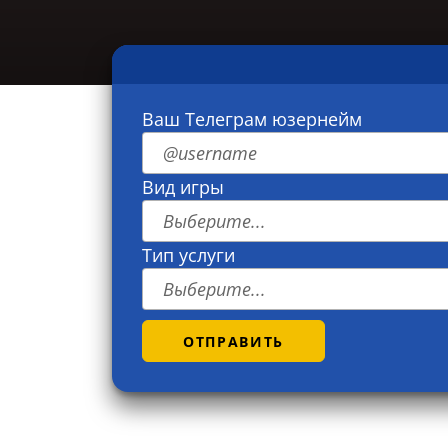
Ваш Телеграм юзернейм
Вид игры
Выберите...
Тип услуги
Выберите...
ОТПРАВИТЬ