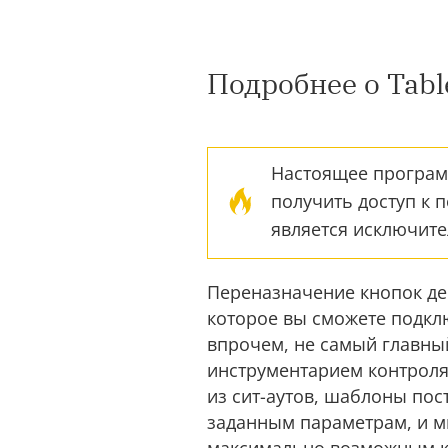
Подробнее о Tabl
Настоящее программ
получить доступ к п
является исключит
Переназначение кнопок дей
которое вы сможете подклю
впрочем, не самый главны
инструментарием контроля
из сит-аутов, шаблоны пос
заданным параметрам, и м