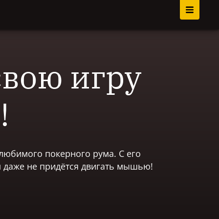
свою игру
!
любимого покерного рума. С его
 даже не придётся двигать мышью!