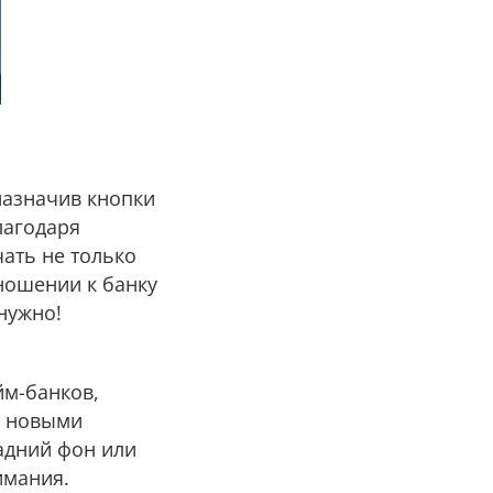
назначив кнопки
лагодаря
ать не только
тношении к банку
нужно!
йм-банков,
а новыми
адний фон или
имания.