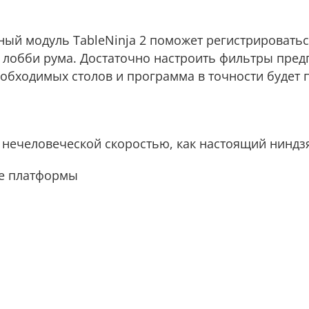
ый модуль TableNinja 2 поможет регистрироватьс
е лобби рума. Достаточно настроить фильтры пре
еобходимых столов и программа в точности будет
с нечеловеческой скоростью, как настоящий ниндз
е платформы