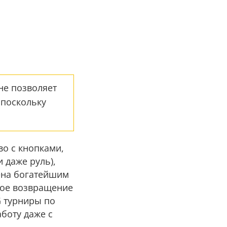
не позволяет
 поскольку
во с кнопками,
 даже руль),
щена богатейшим
кое возвращение
G турниры по
боту даже с