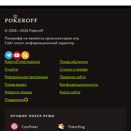
© 2006—2026 Pokeroff
Покерофф не является организатором игр.
Сайт носит информационный характер.
Pokeroff International
Покер обучение
О сайте
Статьи о покере
Реферальная программа
Правила сайта
Покер видео
Конфиденциальность
Новости покера
Карта сайта
Поддержка
ЛУЧШИЕ ПОКЕР-РУМЫ
CoinPoker
PokerKing