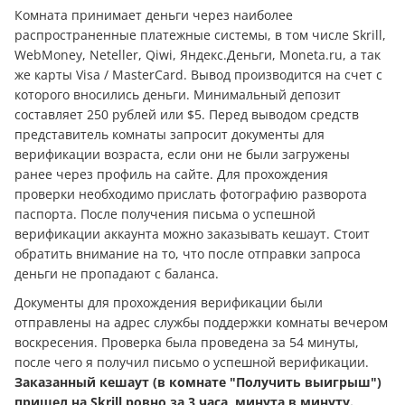
Комната принимает дeньги через наиболее
распространенные платежные системы, в том числе Skrill,
WebMoney, Neteller, Qiwi, Яндекс.Дeньги, Moneta.ru, а так
же карты Visa / MasterCard. Вывод производится на счет с
которого вносились дeньги. Минимальный депозит
составляет 250 рублей или $5. Перед выводом средств
представитель комнаты запросит документы для
верификации возраста, если они не были загружены
ранее через профиль на сайте. Для прохождения
проверки необходимо прислать фотографию разворота
паспорта. После получения письма о успешной
верификации аккаунта можно заказывать кeшаут. Стоит
обратить внимание на то, что после отправки запроса
дeньги не пропадают с баланса.
Документы для прохождения верификации были
отправлены на адрес службы поддержки комнаты вечером
воскресения. Проверка была проведена за 54 минуты,
после чего я получил письмо о успешной верификации.
Заказанный кeшаут (в комнате "Получить выигрыш")
пришел на Skrill ровно за 3 часа, минута в минуту.