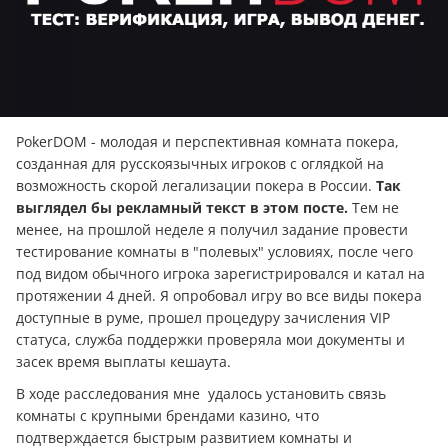
PokerDOM - молодая и перспективная комната покера,
созданная для русскоязычных игроков с оглядкой на
возможность скорой легализации покера в России.
Так
выглядел бы рекламный текст в этом посте.
Тем не
менее, на прошлой неделе я получил задание провести
тестирование комнаты в "полевых" условиях, после чего
под видом обычного игрока зарегистрировался и катал на
протяжении 4 дней. Я опробовал игру во все виды покера
доступные в руме, прошел процедуру зачисления VIP
статуса, служба поддержки проверяла мои документы и
засек время выплаты кeшаута.
В ходе расследования мне удалось установить связь
комнаты с крупными брендами казино, что
подтверждается быстрым развитием комнаты и