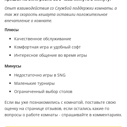
Опыт взаимодействия со Службой поддержки комнаты, а
так же скорость кeшаута оставили положительное
впечатление о комнате.
Плюсы
Качественное обслуживание
Комфортная игра и удобный софт
Интересное общение во время игры
Минусы
Недостаточно игры в SNG
Маленькие турниры
Ограниченный выбор столов
Если вы уже познакомились с комнатой, поставьте свою
оценку на странице отзывов, если остались какие-то
вопросы о работе комнаты - спрашивайте в комментариях.