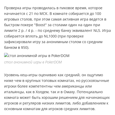
Проверка игры проводилась в пиковое время, которое
начинается с 21 по МСК. В комнате собирается до 100
игровых столов, при этом самая активная игра ведется в
быстром покере "Boost" за столами один на один при
лимите 2 р. / 4 р. - по среднему банку эквивалент NL5. Игра
собирается вплоть до NL1000 (при проверке
зафиксировали игру за анонимным столом со средним
банком в $50).
стол анонимной игры в PokerDOM
Уровень кеш-игры оцениваю как средний, он ощутимо
ниже чем в крупных топовых комнатах, но русскоязычные
игроки более компетентны чем американцы или
итальянцы, как в Холдем, так и в Омаху. Потенциально
комната может быть хорошим решением для начинающих
игроков и регуляров низких лимитов, либо добавлением к
основным комнатам для игроков средних лимитов.