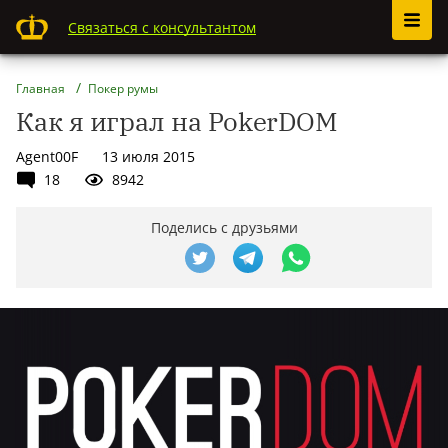
Связаться с консультантом
Главная
Покер румы
Как я играл на PokerDOM
Agent00F
13 июля 2015
18
8942
Поделись с друзьями