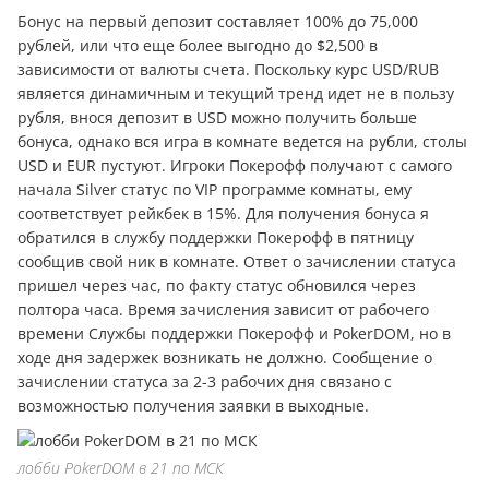
Бонус на первый депозит составляет 100% до 75,000
рублей, или что еще более выгодно до $2,500 в
зависимости от валюты счета. Поскольку курс USD/RUB
является динамичным и текущий тренд идет не в пользу
рубля, внося депозит в USD можно получить больше
бонуса, однако вся игра в комнате ведется на рубли, столы
USD и EUR пустуют. Игроки Покерофф получают с самого
начала Silver статус по VIP программе комнаты, ему
соответствует рейкбек в 15%. Для получения бонуса я
обратился в службу поддержки Покерофф в пятницу
сообщив свой ник в комнате. Ответ о зачислении статуса
пришел через час, по факту статус обновился через
полтора часа. Время зачисления зависит от рабочего
времени Службы поддержки Покерофф и PokerDOM, но в
ходе дня задержек возникать не должно. Сообщение о
зачислении статуса за 2-3 рабочих дня связано с
возможностью получения заявки в выходные.
лобби PokerDOM в 21 по МСК