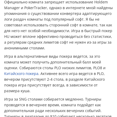
Официально комната запрещает использование Holdem
Manager и PokerTracker, однако в интернете мной найдены
упоминания о существовании конвертера адаптирующего
логи раздач комнаты под популярный софт. Я бы не
советовал использовать сторонний софт в комнате, так как
для него нет особой необходимости. Игра в быстрый покер
HU может вплоне эффективно проводиться без статистики,
а регулярам средних лимитов софт не нужен из-за игры за
анонимными столами.
Игра в альтернативные виды покера ведется, за это
комната может получить дополнительный балл моей
оценки. Собираются столы PLO низких лимитов, PLO8 и
Китайского покера
. Активнее всего игра ведется в PLO,
вечером присутствуют 2-4 стола, в разделе Китайского
покера игра присутствует всегда, в зависимости от
размера куша.
Игра за SNG столами собирается медленно. Турниры
проводятся в вечернее время, комната подойдет как
дополнительная ради нескольких вечерних событий.
Турниры в диапазоне до $10 собирают несколько десятков