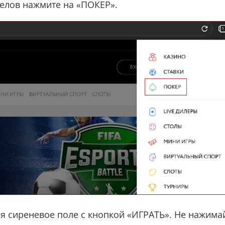
елов нажмите на «ПОКЕР».
я сиреневое поле с кнопкой «ИГРАТЬ». Не нажимай