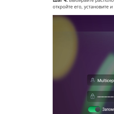
Шаг 4.
Выбирайте располож
откройте его, установите и