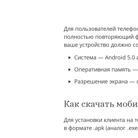
Для пользователей телефо
полностью повторяющий фу
ваше устройство должно с
Система — Android 5.0
Оперативная память — 
Разрешение экрана — о
Как скачать моб
Для установки клиента на 
в формате .apk (аналог .ex