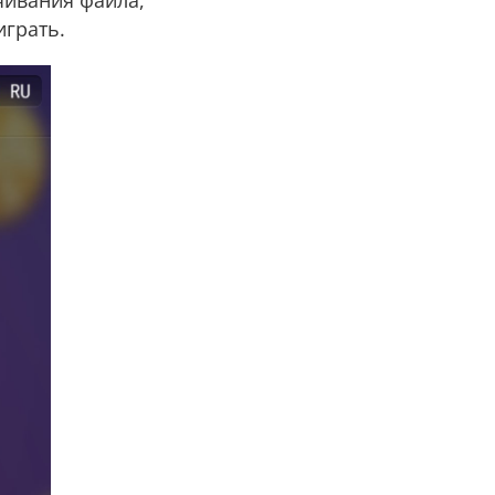
чивания файла,
играть.