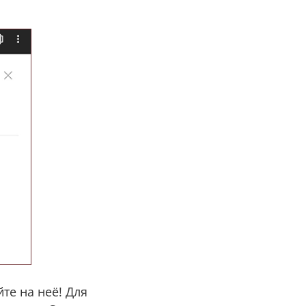
те на неё! Для