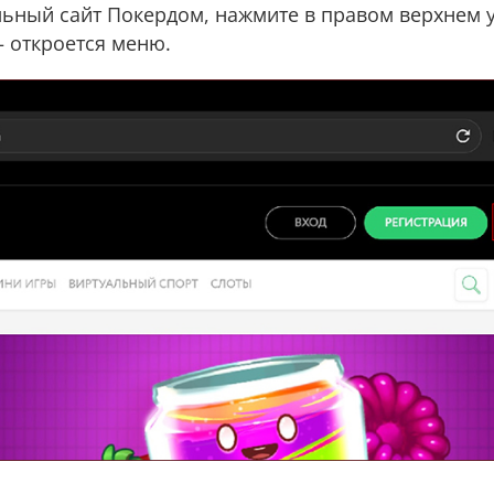
ьный сайт Покердом, нажмите в правом верхнем у
 откроется меню.