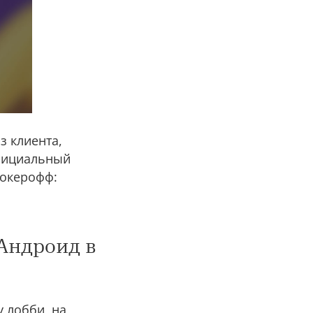
з клиента,
официальный
Покерофф:
Андроид в
 лобби, на