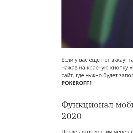
Если у вас еще нет аккаунт
нажав на красную кнопку «
сайт, где нужно будет зап
POKEROFF1
Функционал моби
2020
После авторизации через т