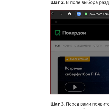
Шаг 2.
В поле выбора разд
Шаг 3.
Перед вами появитс