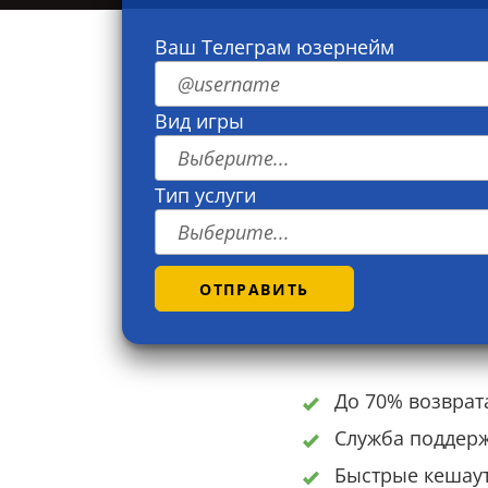
Ваш Телеграм юзернейм
Вид игры
Выберите...
Тип услуги
Выберите...
ОТПРАВИТЬ
До 70% возврат
Служба поддержк
Быстрые кешау