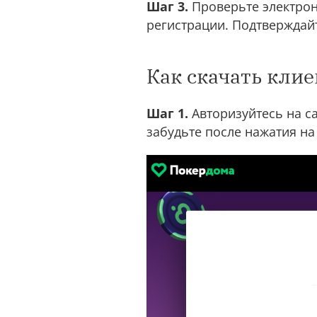
Шаг 3.
Проверьте электро
регистрации. Подтверждайт
Как скачать кли
Шаг 1.
Авторизуйтесь на са
забудьте после нажатия на