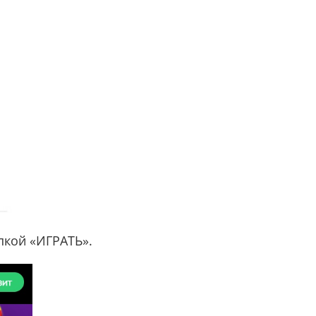
пкой «ИГРАТЬ».