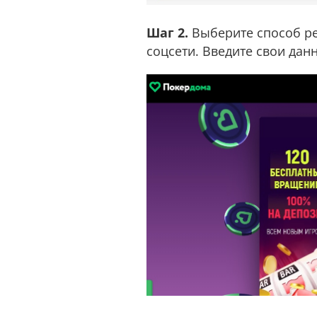
Шаг 2.
Выберите способ ре
соцсети. Введите свои да