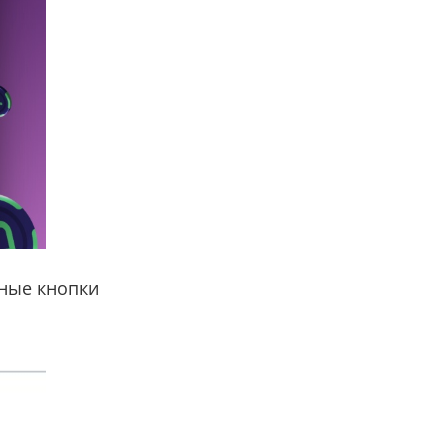
ьные кнопки