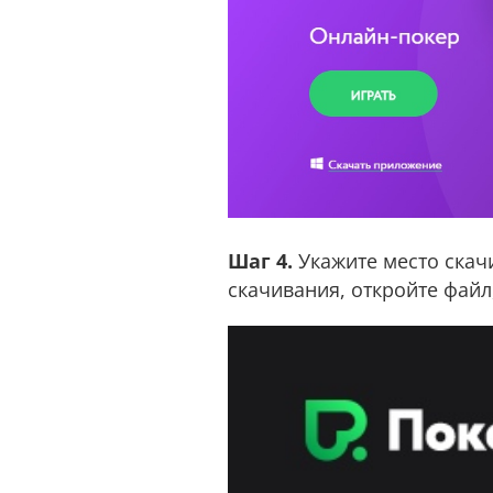
Шаг 4.
Укажите место скачи
скачивания, откройте файл