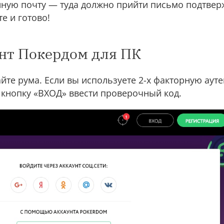
нную почту — туда должно прийти письмо подтве
е и готово!
ент Покердом для ПК
йте рума. Если вы используете 2-х факторную аут
 кнопку «ВХОД» ввести проверочный код.