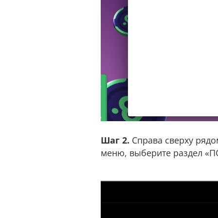
Шаг 2.
Справа сверху рядо
меню, выберите раздел «П