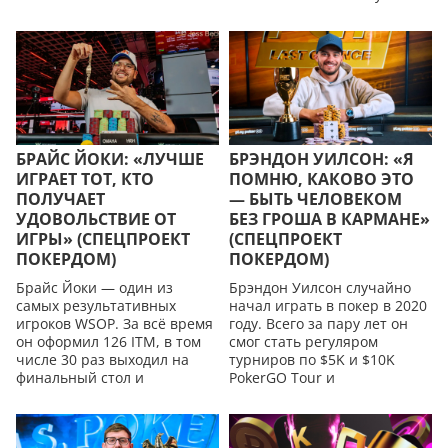
БРАЙС ЙОКИ: «ЛУЧШЕ
БРЭНДОН УИЛСОН: «Я
ИГРАЕТ ТОТ, КТО
ПОМНЮ, КАКОВО ЭТО
ПОЛУЧАЕТ
— БЫТЬ ЧЕЛОВЕКОМ
УДОВОЛЬСТВИЕ ОТ
БЕЗ ГРОША В КАРМАНЕ»
ИГРЫ» (СПЕЦПРОЕКТ
(СПЕЦПРОЕКТ
ПОКЕРДОМ)
ПОКЕРДОМ)
Брайс Йоки — один из
Брэндон Уилсон случайно
самых результативных
начал играть в покер в 2020
игроков WSOP. За всё время
году. Всего за пару лет он
он оформил 126 ITM, в том
смог стать регуляром
числе 30 раз выходил на
турниров по $5K и $10K
финальный стол и
PokerGO Tour и