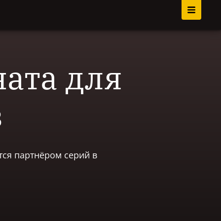
ната для
в
тся партнёром серий в