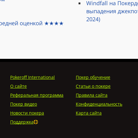
Windfall на Покер
выпадения джекпот
2024)
средней оценкой ★★★★
Pokeroff International
Покер обучение
О сайте
Статьи о покере
Реферальная программа
Правила сайта
Покер видео
Конфиденциальность
Новости покера
Карта сайта
Поддержка