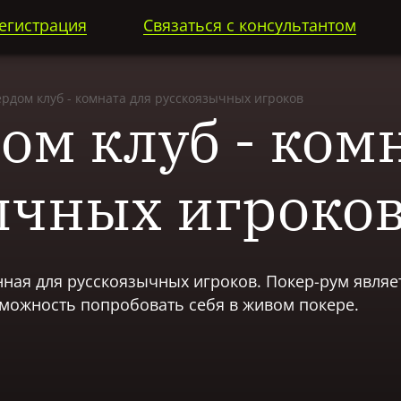
егистрация
Связаться с консультантом
рдом клуб - комната для русскоязычных игроков
м клуб - ком
ычных игроко
ная для русскоязычных игроков. Покер-рум являе
зможность попробовать себя в живом покере.