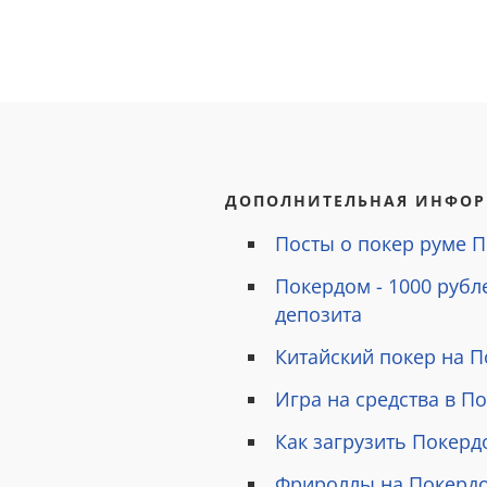
ДОПОЛНИТЕЛЬНАЯ ИНФО
Посты о покер руме П
Покердом - 1000 рубл
депозита
Китайский покер на 
Игра на средства в П
Как загрузить Покерд
Фрироллы на Покерд