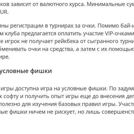
очков зависит от валютного курса. Минимальные с
EUR.
пны регистрации в турнирах за очки. Помимо бай
м клуба предлагается оплатить участие VIP-очками
ае игрок не получает рейкбека от сыгранного турни
бменивать очки на средства, а затем с их помощь
ире.
а условные фишки
игры доступна игра на условные фишки. По задум
к софту и получить опыт игры еще до внесения де
 полезно для изучения базовых правил игры. Учас
ные фишки ничем не рискует, но лишь совершенст