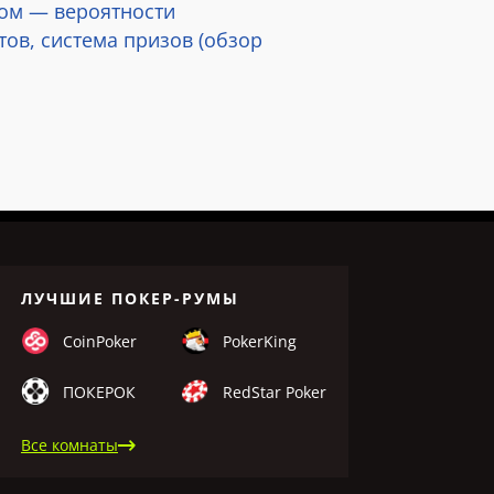
дом — вероятности
ов, система призов (обзор
ЛУЧШИЕ ПОКЕР-РУМЫ
CoinPoker
PokerKing
ПОКЕРОК
RedStar Poker
Все комнаты