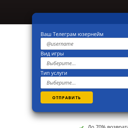
Ваш Телеграм юзернейм
Вид игры
Выберите...
Тип услуги
Выберите...
ОТПРАВИТЬ
До 70% возврат