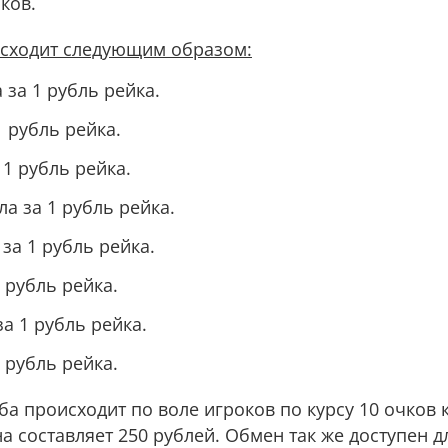
ков.
исходит следующим образом:
а за 1 рубль рейка.
1 рубль рейка.
а 1 рубль рейка.
ла за 1 рубль рейка.
 за 1 рубль рейка.
1 рубль рейка.
за 1 рубль рейка.
1 рубль рейка.
а происходит по воле игроков по курсу 10 очков к
составляет 250 рублей. Обмен так же доступен дл