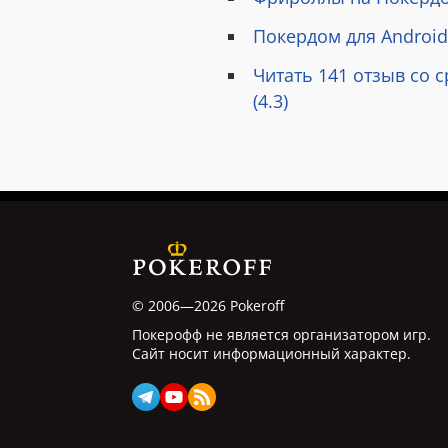
Покердом для Android
Читать
141
отзыв со 
(
4.3
)
© 2006—2026 Pokeroff
Покерофф не является организатором игр.
Сайт носит информационный характер.