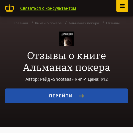
Связаться с консультантом
Главная
Книги о покере
Альманах покера
Отзывы
Отзывы о книге
Альманах покера
Автор: Рейд «Shootaaa» Янг ✔ Цена: $12
ПЕРЕЙТИ