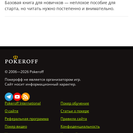
Базовая книга для новичков — неплохое пособие для
старта, но читать нужно постепенно и внимательно.
© 2006—2026 Pokeroff
Покерофф не является организатором игр.
Сайт носит информационный характер.
Pokeroff International
Покер обучение
О сайте
Статьи о покере
Реферальная программа
Правила сайта
Покер видео
Конфиденциальность