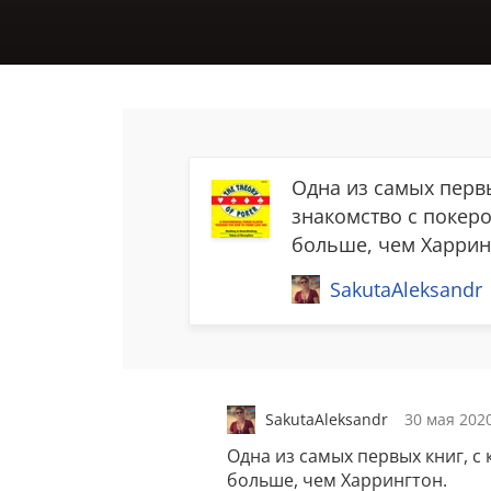
Одна из самых первы
знакомство с покер
больше, чем Харрин
SakutaAleksandr
SakutaAleksandr
30 мая 202
Одна из самых первых книг, с
больше, чем Харрингтон.