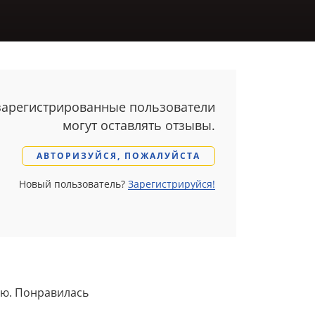
зарегистрированные пользователи
могут оставлять отзывы.
АВТОРИЗУЙСЯ, ПОЖАЛУЙСТА
Новый пользователь?
Зарегистрируйся!
ую. Понравилась