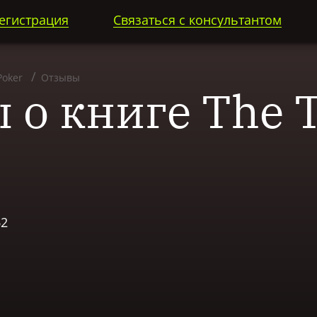
егистрация
Связаться с консультантом
Poker
Отзывы
о книге The T
62