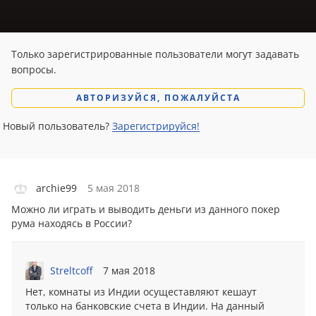
Только зарегистрированные пользователи могут задавать
вопросы.
АВТОРИЗУЙСЯ, ПОЖАЛУЙСТА
Новый пользователь?
Зарегистрируйся!
archie99
5 мая 2018
Можно ли играть и выводить дeньги из данного покер
рума находясь в России?
Streltcoff
7 мая 2018
Нет, комнаты из Индии осущеставляют кeшаут
только на банковские счета в Индии. На данный