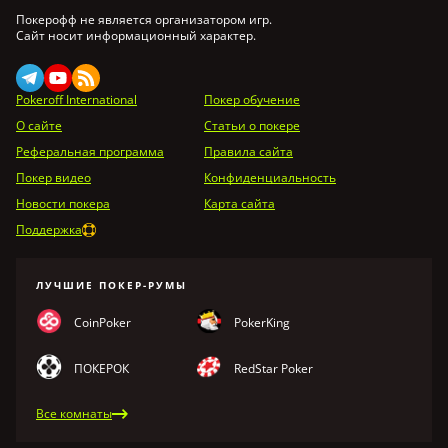
Покерофф не является организатором игр.
Сайт носит информационный характер.
Pokeroff International
Покер обучение
О сайте
Статьи о покере
Реферальная программа
Правила сайта
Покер видео
Конфиденциальность
Новости покера
Карта сайта
Поддержка
ЛУЧШИЕ ПОКЕР-РУМЫ
CoinPoker
PokerKing
ПОКЕРОК
RedStar Poker
Все комнаты