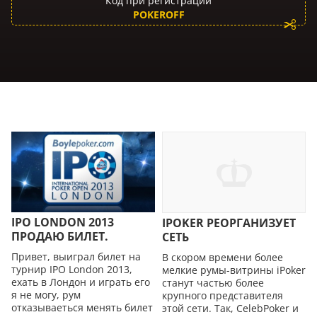
Код при регистрации
POKEROFF
IPO LONDON 2013
IPOKER РЕОРГАНИЗУЕТ
ПРОДАЮ БИЛЕТ.
СЕТЬ
Привет, выиграл билет на
В скором времени более
турнир IPO London 2013,
мелкие румы-витрины iPoker
ехать в Лондон и играть его
станут частью более
я не могу, рум
крупного представителя
отказываеться менять билет
этой сети. Так, CelebPoker и