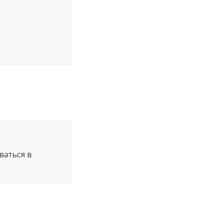
ваться в