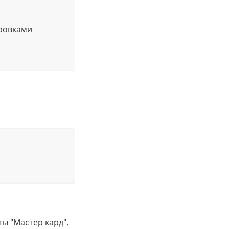
ировками
ы "Мастер кард",