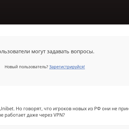
льзователи могут задавать вопросы.
Новый пользователь?
Зарегистрируйся!
Unibet. Но говорят, что игроков новых из РФ они не при
 не работает даже через VPN?