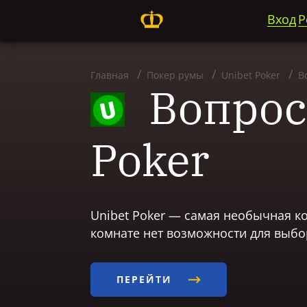
Вход
Р
Главная
Покер румы
Unibet Poker
В
Вопросы
Poker
Unibet Poker — самая необычная к
комнате нет возможности для выбор
ПЕРЕЙТИ