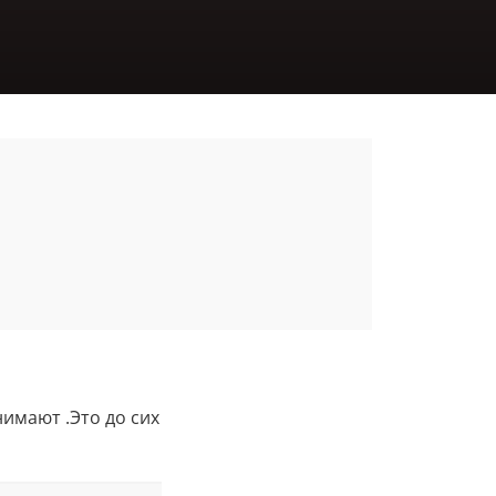
нимают .Это до сих