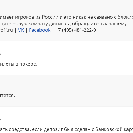
имает игроков из России и это никак не связано с блок
ищите новую комнату для игры, обращайтесь к нашему
off.ru |
VK
|
Facebook
| +7 (495) 481-222-9
7
илеты в покере.
чтётся.
7
ть средства, если депозит был сделан с банковской карт