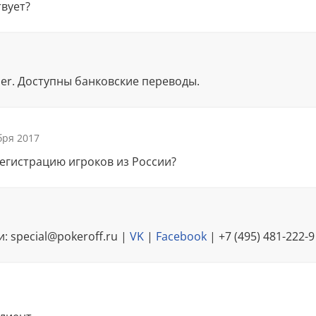
твует?
ller. Доступны банковские переводы.
бря 2017
регистрацию игроков из России?
: special@pokeroff.ru |
VK
|
Facebook
| +7 (495) 481-222-9