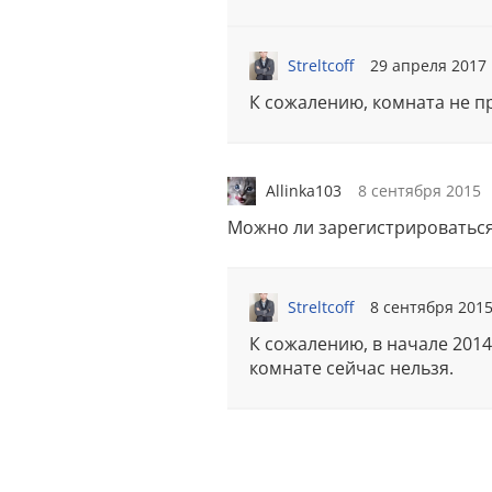
Streltcoff
29 апреля 2017
К сожалению, комната не п
Allinka103
8 сентября 2015
Можно ли зарегистрироваться
Streltcoff
8 сентября 201
К сожалению, в начале 2014
комнате сейчас нельзя.