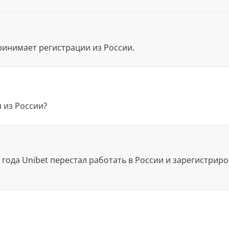
ринимает регистрации из России.
 из России?
5
 года Unibet перестал работать в России и зарегистриро