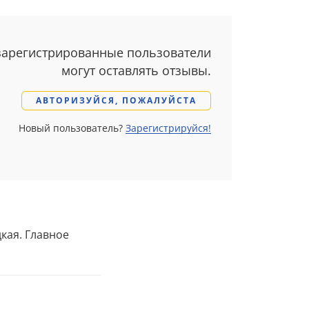
зарегистрированные пользователи
могут оставлять отзывы.
АВТОРИЗУЙСЯ, ПОЖАЛУЙСТА
Новый пользователь?
Зарегистрируйся!
кая. Главное