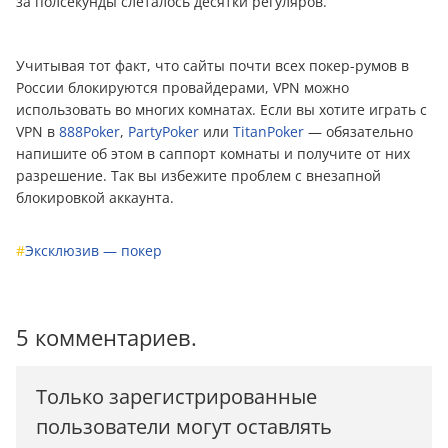
за полсекунды слеталось десятки регуляров.
Учитывая тот факт, что сайты почти всех покер-румов в
России блокируются провайдерами, VPN можно
использовать во многих комнатах. Если вы хотите играть с
VPN в
888Poker
,
PartyPoker
или
TitanPoker
— обязательно
напишите об этом в саппорт комнаты и получите от них
разрешение. Так вы избежите проблем с внезапной
блокировкой аккаунта.
#
Эксклюзив — покер
5 комментариев.
Только зарегистрированные
пользователи могут оставлять