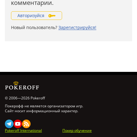
комментарии.
Авторизуйся
Новый пользователь?
Зарегистрируйся!
© 2006—2026 Pokeroff
Покерофф не является организатором игр.
Сайт носит информационный характер.
Pokeroff International
Покер обучение