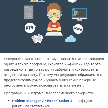
Покерные комнаты по-разному относятся к использованию
одних и тех же программ, скриптов и «фишек». Где-то это
разрешено, а где-то вас могут забанить и конфисковать
все дeньги на счету. Поэтому мы регулярно обращаемся к
представителям румов и узнаем у них какие покерные
инструменты можно использовать, а какие нет.
Программы и инструменты современного покериста:
Holdem Manager 2
/
PokerTracker 4
— софт для
работы со статистикой