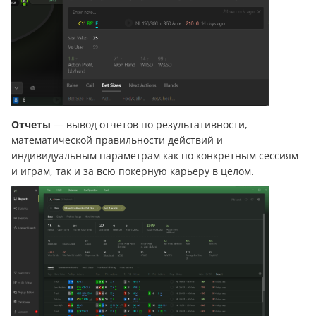
Отчеты
— вывод отчетов по результативности,
математической правильности действий и
индивидуальным параметрам как по конкретным сессиям
и играм, так и за всю покерную карьеру в целом.