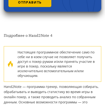
ОТПРАВИТЬ
Подробнее о Hand2Note 4
Настоящее программное обеспечение само по
себе ни в коем случае не позволяет получить
доступ к покер-румам и/или принять участие в
игре в покер, поскольку является
исключительно вспомогательным и/или
обучающим.
Hand2Note — программа-трекер, позволяющая собирать,
обрабатывать и выводить статистику во время игры в
онлайн покер, а также проводить анализ по собранным
данным. Основные возможности программы — это