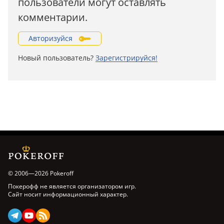
пользователи могут оставлять
комментарии.
Авторизуйся
Новый пользователь?
Зарегистрируйся!
© 2006—2026 Pokeroff
Покерофф не является организатором игр.
Сайт носит информационный характер.