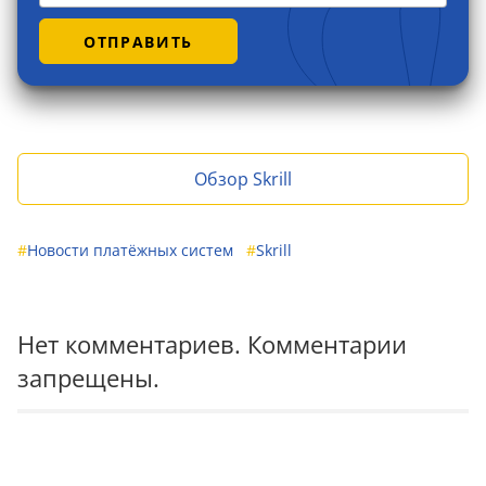
ОТПРАВИТЬ
Обзор Skrill
#
Новости платёжных систем
#
Skrill
Нет комментариев. Комментарии
запрещены.