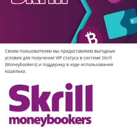
Своим пользователям мы предоставляем выгодные
условия для получения VIP статуса в системе
Skrill
(Moneybookers) и поддержку в ходе использования
кошелька.