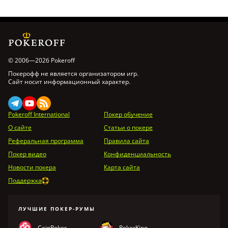
© 2006—2026 Pokeroff
Покерофф не является организатором игр.
Сайт носит информационный характер.
Pokeroff International
Покер обучение
О сайте
Статьи о покере
Реферальная программа
Правила сайта
Покер видео
Конфиденциальность
Новости покера
Карта сайта
Поддержка
ЛУЧШИЕ ПОКЕР-РУМЫ
CoinPoker
PokerKing