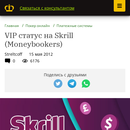
Связаться с консультантом
Главная
Покер онлайн
Платежные системы
VIP статус на Skrill
(Moneybookers)
Streltcoff
15 мая 2012
0
6176
Поделись с друзьями