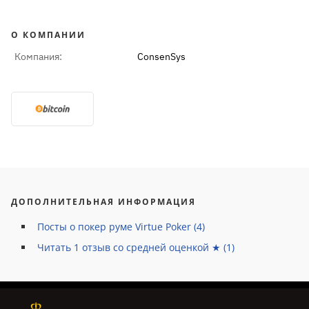
О КОМПАНИИ
Компания:
ConsenSys
ДОПОЛНИТЕЛЬНАЯ ИНФОРМАЦИЯ
Посты о покер руме Virtue Poker (4)
Читать
1
отзыв со средней оценкой ★ (
1
)