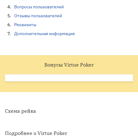
Вопросы пользователей
Отзывы пользователей
Реквизиты
Дополнительная информация
Бонусы Virtue Poker
Схема рейка
Подробнее о Virtue Poker