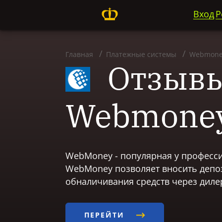
Вход
Р
Главная
Платежные системы
Webmone
Отзывы
Webmone
WebMoney - популярная у професси
WebMoney позволяет вносить депоз
обналичивания средств через диле
ПЕРЕЙТИ