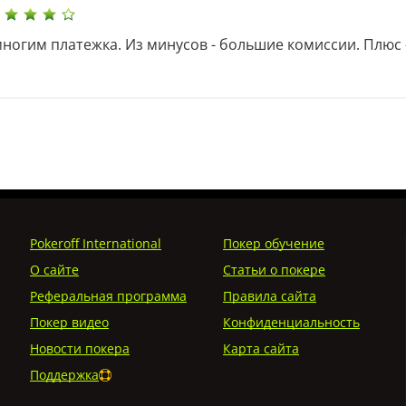
ногим платежка. Из минусов - большие комиссии. Плюс 
Pokeroff International
Покер обучение
О сайте
Статьи о покере
Реферальная программа
Правила сайта
Покер видео
Конфиденциальность
Новости покера
Карта сайта
Поддержка