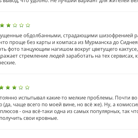
 вывод, что удобно. Не лучший вариант для жителей Бе
выпущенные обдолбанными, страдающими шизофренией р
 что проще без карты и компаса из Мурманска до Сиднея
хоть фото танцующим нагишом вокруг цветущего кактусе
ражает стремление людей заработать на тех сервисах, 
ческие.
тоянно испытывал какие-то мелкие проблемы. Почти во 
(да, чаще всего по моей вине, но всё же). Ну, а комисси
 плюсов - она всё-таки одна из самых популярных, так чт
получить свои кровные.