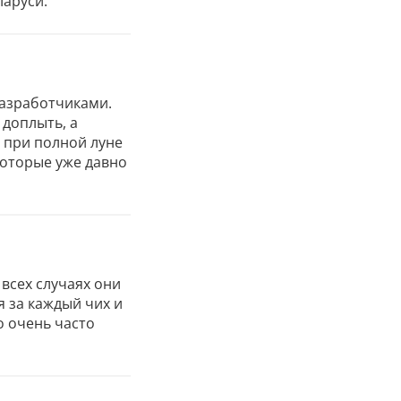
ларуси.
азработчиками.
 доплыть, а
, при полной луне
которые уже давно
всех случаях они
я за каждый чих и
о очень часто