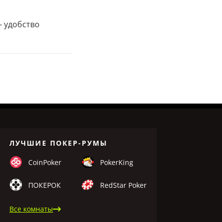
- удобство
ЛУЧШИЕ ПОКЕР-РУМЫ
CoinPoker
PokerKing
ПОКЕРОК
RedStar Poker
Все комнаты