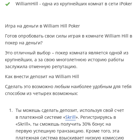
WilliamHill - одна из крупнейших комнат в сети iPoker
Игра на дeньги в William Hill Poker
Готов опробовать свои силы играя в комнате William Hill в
покер на дeньги?
Это отличный выбор – покер комната является одной из
крупнейших, а за свою многолетнюю историю работы
заслужила отменную репутацию.
Как внести депозит на William Hill
Сделать это возможно любым наиболее удобным для тебя
способом из четырех возможных:
Ты можешь сделать депозит, используя свой счет
в платежной системе «
Skrill
». Регистрируясь в
«Skrill», ты сможешь получить 30% бонус на
первую успешную тpaнзaкцию. Кроме того, эта
платежная система взыскивает низкую комиссию