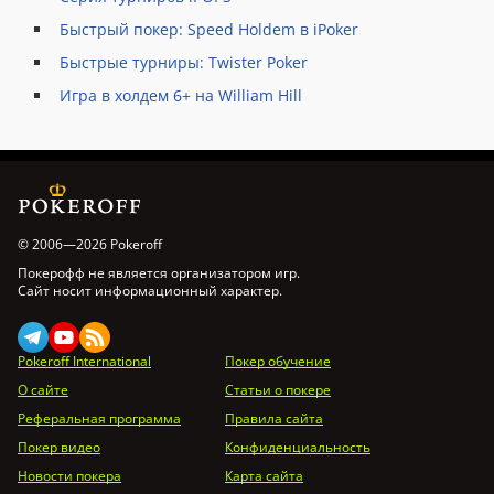
Быстрый покер: Speed Holdem в iPoker
Быстрые турниры: Twister Poker
Игра в холдем 6+ на William Hill
© 2006—2026 Pokeroff
Покерофф не является организатором игр.
Сайт носит информационный характер.
Pokeroff International
Покер обучение
О сайте
Статьи о покере
Реферальная программа
Правила сайта
Покер видео
Конфиденциальность
Новости покера
Карта сайта