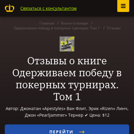
Связаться с консультантом
Главная
Книги о покере
Одерживаем победу в покерных турнирах. Том 1
Отзывы
Отзывы о книге
Одерживаем победу в
покерных турнирах.
Том 1
Автор: Джонатан «Apestyles» Ван Флит, Эрик «Rizen» Линч,
Джон «PearlJammer» Тернер ✔ Цена: $12
ПЕРЕЙТИ