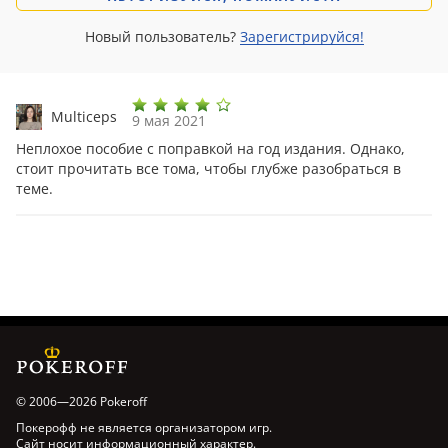
Новый пользователь?
Зарегистрируйся!
Multiceps
9 мая 2021
Неплохое пособие с поправкой на год издания. Однако,
стоит прочитать все тома, чтобы глубже разобраться в
теме.
© 2006—2026 Pokeroff
Покерофф не является организатором игр.
Сайт носит информационный характер.