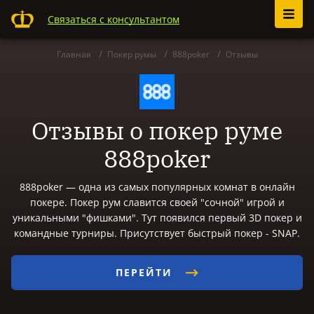
Связаться с консультантом
Главная
Покер румы
888poker
Отзывы
Отзывы о покер руме
888poker
888poker — одна из самых популярных комнат в онлайн
покере. Покер рум славится своей "сочной" игрой и
уникальными "фишками". Тут появился первый 3D покер и
командные турниры. Присутствует быстрый покер - SNAP.
ПЕРЕЙТИ