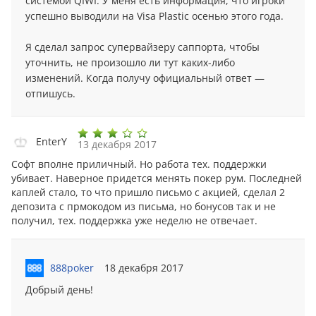
системой QIWI. У меня есть информация, что игроки
успешно выводили на Visa Plastic осенью этого года.
Я сделал запрос супервайзеру саппорта, чтобы
уточнить, не произошло ли тут каких-либо
изменений. Когда получу официальный ответ —
отпишусь.
EnterY
13 декабря 2017
Софт вполне приличный. Но работа тех. поддержки
убивает. Наверное придется менять покер рум. Последней
каплей стало, то что пришло письмо с акцией, сделал 2
депозита с прмокодом из письма, но бонусов так и не
получил, тех. поддержка уже неделю не отвечает.
888poker
18 декабря 2017
Добрый день!