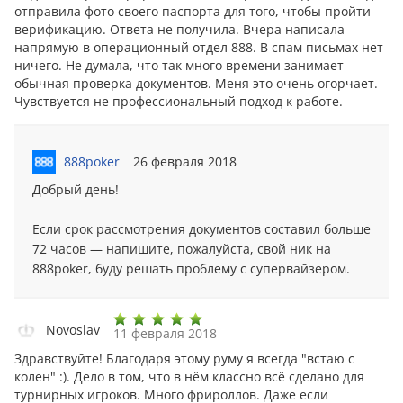
отправила фото своего паспорта для того, чтобы пройти
верификацию. Ответа не получила. Вчера написала
напрямую в операционный отдел 888. В спам письмах нет
ничего. Не думала, что так много времени занимает
обычная проверка документов. Меня это очень огорчает.
Чувствуется не профессиональный подход к работе.
888poker
26 февраля 2018
Добрый день!
Если срок рассмотрения документов составил больше
72 часов — напишите, пожалуйста, свой ник на
888poker, буду решать проблему с супервайзером.
Novoslav
11 февраля 2018
Здравствуйте! Благодаря этому руму я всегда "встаю с
колен" :). Дело в том, что в нём классно всё сделано для
турнирных игроков. Много фрироллов. Даже если