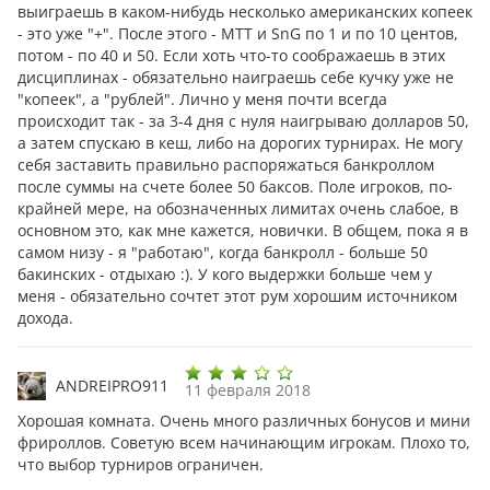
выиграешь в каком-нибудь несколько американских копеек
- это уже "+". После этого - MTT и SnG по 1 и по 10 центов,
потом - по 40 и 50. Если хоть что-то соображаешь в этих
дисциплинах - обязательно наиграешь себе кучку уже не
"копеек", а "рублей". Лично у меня почти всегда
происходит так - за 3-4 дня с нуля наигрываю долларов 50,
а затем спускаю в кеш, либо на дорогих турнирах. Не могу
себя заставить правильно распоряжаться банкроллом
после суммы на счете более 50 баксов. Поле игроков, по-
крайней мере, на обозначенных лимитах очень слабое, в
основном это, как мне кажется, новички. В общем, пока я в
самом низу - я "работаю", когда банкролл - больше 50
бакинских - отдыхаю :). У кого выдержки больше чем у
меня - обязательно сочтет этот рум хорошим источником
дохода.
ANDREIPRO911
11 февраля 2018
Хорошая комната. Очень много различных бонусов и мини
фрироллов. Советую всем начинающим игрокам. Плохо то,
что выбор турниров ограничен.