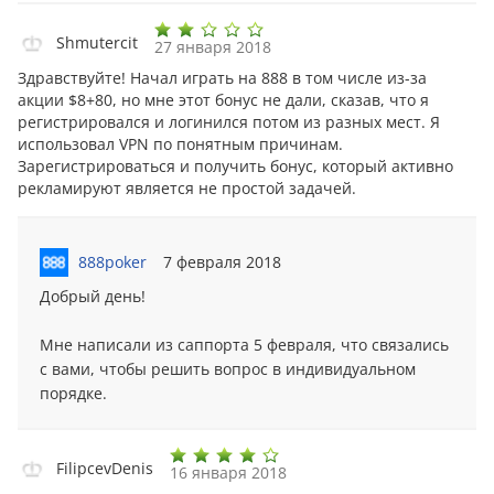
Shmutercit
27 января 2018
Здравствуйте! Начал играть на 888 в том числе из-за
акции $8+80, но мне этот бонус не дали, сказав, что я
регистрировался и логинился потом из разных мест. Я
использовал VPN по понятным причинам.
Зарегистрироваться и получить бонус, который активно
рекламируют является не простой задачей.
888poker
7 февраля 2018
Добрый день!
Мне написали из саппорта 5 февраля, что связались
с вами, чтобы решить вопрос в индивидуальном
порядке.
FilipcevDenis
16 января 2018