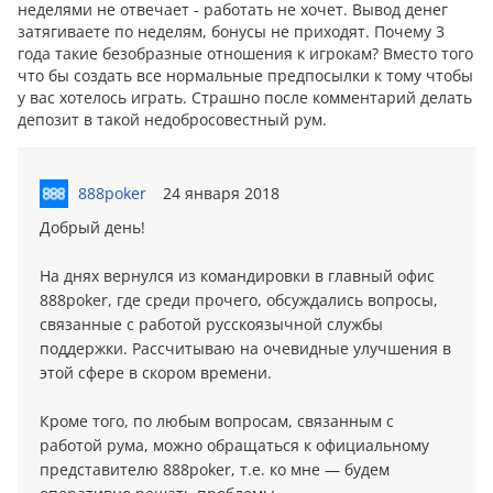
неделями не отвечает - работать не хочет. Вывод дeнeг
затягиваете по неделям, бонусы не приходят. Почему 3
года такие безобразные отношения к игрокам? Вместо того
что бы создать все нормальные предпосылки к тому чтобы
у вас хотелось играть. Страшно после комментарий делать
депозит в такой недобросовестный рум.
888poker
24 января 2018
Добрый день!
На днях вернулся из командировки в главный офис
888poker, где среди прочего, обсуждались вопросы,
связанные с работой русскоязычной службы
поддержки. Рассчитываю на очевидные улучшения в
этой сфере в скором времени.
Кроме того, по любым вопросам, связанным с
работой рума, можно обращаться к официальному
представителю 888poker, т.е. ко мне — будем