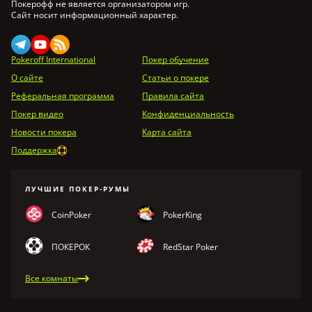
Покерофф не является организатором игр.
Сайт носит информационный характер.
Pokeroff International
Покер обучение
О сайте
Статьи о покере
Реферальная программа
Правила сайта
Покер видео
Конфиденциальность
Новости покера
Карта сайта
Поддержка
ЛУЧШИЕ ПОКЕР-РУМЫ
CoinPoker
PokerKing
ПОКЕРОК
RedStar Poker
Все комнаты