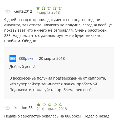
Kenta2012
7 марта 2018
9 дней назад отправил документы на подтверждение
аккаунта, так ответа никакого не получил, сегодня вообще
показывает что ничего не отправлял. Очень расстроен
888. Надеялся что с данным румом не будет никаких
проблем. Обидно
888poker
20 марта 2018
Добрый день!
В воскресенье получил подтверждение от саппорта,
что супервайзер занимается вашей проблемой.
Подскажите, пожалуйста, проблема решена?
freedom83
21 февраля 2018
Недавно зарегистрировалась на 888poker. Неделю назад