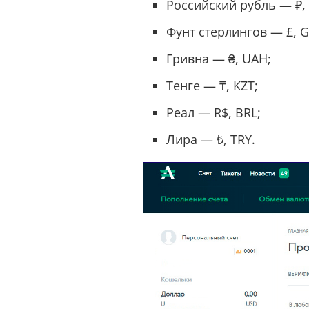
Российский рубль — ₽,
Фунт стерлингов — £, G
Гривна — ₴, UAH;
Тенге — ₸, KZT;
Реал — R$, BRL;
Лира — ₺, TRY.