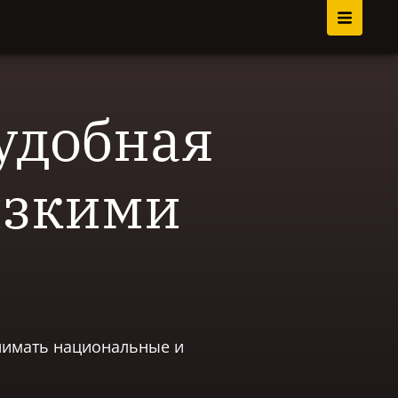
удобная
изкими
инимать национальные и