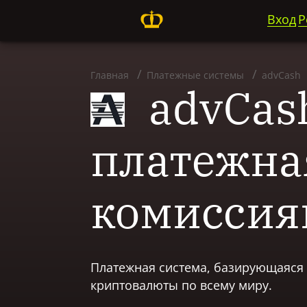
Вход
Р
Главная
Платежные системы
advCash
advCash
платежна
комисси
Платежная система, базирующаяся 
криптовалюты по всему миру.