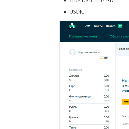
True USD — TUSD;
USDK.