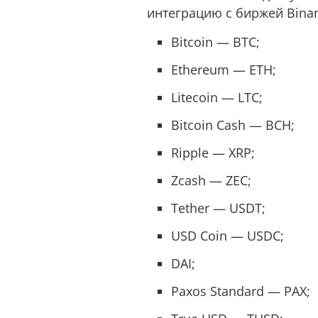
интеграцию с биржей Binan
Bitcoin — BTC;
Ethereum — ETH;
Litecoin — LTC;
Bitcoin Cash — BCH;
Ripple — XRP;
Zcash — ZEC;
Tether — USDT;
USD Coin — USDC;
DAI;
Paxos Standard — PAX;