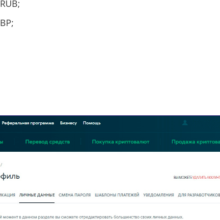
 RUB;
BP;