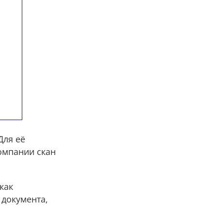
Для её
омпании скан
как
документа,