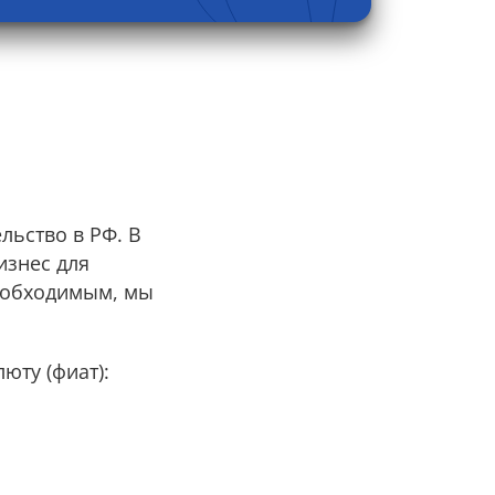
льство в РФ. В
изнес для
необходимым, мы
юту (фиат):