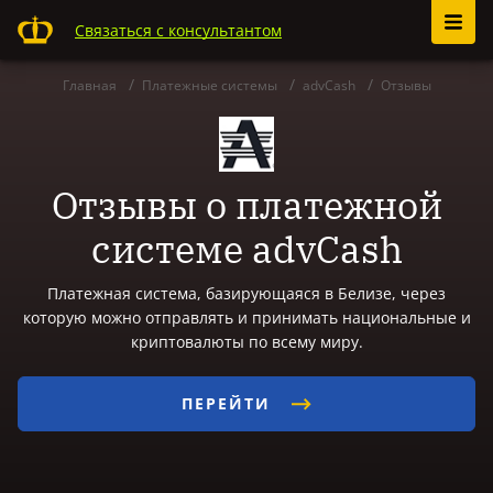
Связаться с консультантом
Главная
Платежные системы
advCash
Отзывы
Отзывы о платежной
системе advCash
Платежная система, базирующаяся в Белизе, через
которую можно отправлять и принимать национальные и
криптовалюты по всему миру.
ПЕРЕЙТИ