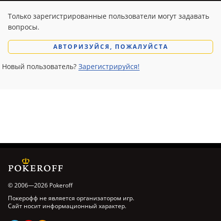
Только зарегистрированные пользователи могут задавать
вопросы.
АВТОРИЗУЙСЯ, ПОЖАЛУЙСТА
Новый пользователь?
Зарегистрируйся!
© 2006—2026 Pokeroff
Покерофф не является организатором игр.
Сайт носит информационный характер.