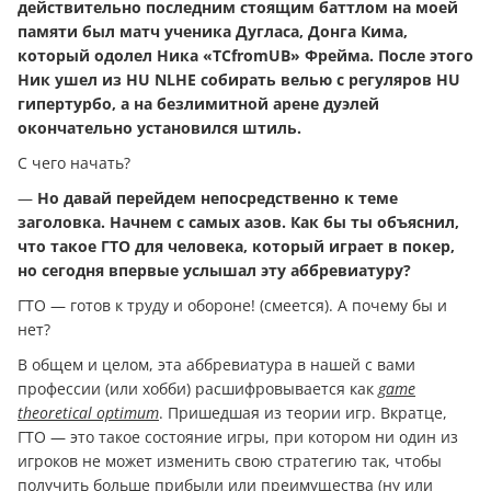
действительно последним стоящим баттлом на моей
памяти был матч ученика Дугласа, Донга Кима,
который одолел Ника «TCfromUB» Фрейма. После этого
Ник ушел из HU NLHE собирать велью с регуляров HU
гипертурбо, а на безлимитной арене дуэлей
окончательно установился штиль.
С чего начать?
—
Но давай перейдем непосредственно к теме
заголовка. Начнем с самых азов. Как бы ты объяснил,
что такое ГТО для человека, который играет в покер,
но сегодня впервые услышал эту аббревиатуру?
ГТО — готов к труду и обороне! (смеется). A почему бы и
нет?
В общем и целом, эта аббревиатура в нашей с вами
профессии (или хобби) расшифровывается как
game
theoretical optimum
. Пришедшая из теории игр. Вкратце,
ГТО — это такое состояние игры, при котором ни один из
игроков не может изменить свою стратегию так, чтобы
получить больше прибыли или преимущества (ну или