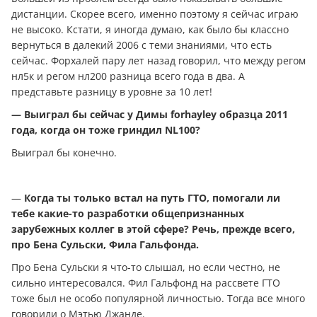
дистанции. Скорее всего, именно поэтому я сейчас играю
не высоко. Кстати, я иногда думаю, как было бы классно
вернуться в далекий 2006 с теми знаниями, что есть
сейчас. Форхалей пару лет назад говорил, что между регом
нл5к и регом нл200 разница всего года в два. А
представьте разницу в уровне за 10 лет!
— Выиграл бы сейчас у Димы forhayley образца 2011
года, когда он тоже гриндил NL100?
Выиграл бы конечно.
—
Когда ты только встал на путь ГТО, помогали ли
тебе какие-то разработки общепризнанных
зарубежных коллег в этой сфере? Речь, прежде всего,
про Бена Сульски, Фила Гальфонда.
Про Бена Сульски я что-то слышал, но если честно, не
сильно интересовался. Фил Гальфонд на рассвете ГТО
тоже был не особо популярной личностью. Тогда все много
говорили о Мэтью Джанде.