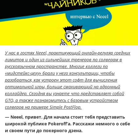
У нас в гостях Neeel, практикующий онлайн-регуляр средних
лимитов и один из сильнейших тренеров по солверам в
русскоязычном пространстве. Многие коллеги по
«мидстейкс-цеху» брали у него консультации, чтобы
разобраться, как устроен этот софт для вычисления
оптимальной игры, больше смахивающий на адронный
коллайдер. Сегодня вы узнаете что представляет собой
GTO, а также познакомитесь с базовым устройством
солверов на примере Simple PostFlop.
— Neeel, привет. Для начала стоит тебя представить
широкой публике Pokeroff’a. Расскажи немного о себе
и своем пути до покерного дзена.