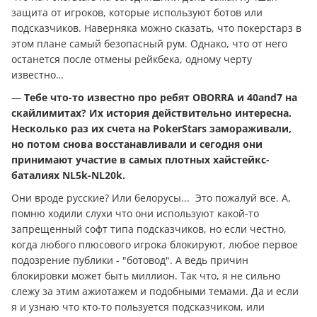
защита от игроков, которые используют ботов или
подсказчиков. Наверняка можно сказать, что покерстарз в
этом плане самый безопасный рум. Однако, что от него
останется после отмены рейкбека, одному черту
известно…
—
Тебе что-то известно про ребят OBORRA и 40and7 на
скайлимитах? Их история действительно интересна.
Несколько раз их счета на PokerStars замораживали,
но потом снова восстанавливали и сегодня они
принимают участие в самых плотных хайстейкс-
баталиях NL5k-NL20k.
Они вроде русские? Или белорусы... Это пожалуй все. А,
помню ходили слухи что они используют какой-то
запрещенный софт типа подсказчиков, но если честно,
когда любого плюсового игрока блокируют, любое первое
подозрение публики - "ботовод". А ведь причин
блокировки может быть миллион. Так что, я не сильно
слежу за этим ажиотажем и подобными темами. Да и если
я и узнаю что кто-то пользуется подсказчиком, или