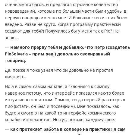
очень много багов, и предлагал огромное количество
нововведений, которые по большей части были удобны в
первую очередь именно мне. И большинство из них было
введено. Разве не круто, когда программу практически
создают для тебя?) Получилось бы у меня так с Pio? Не
знаю…
—
Немного прерву тебя и добавлю, что Петр (создатель
PioSolver’a – прим.ред.) довольно своенравный
товарищ.
Да, позже я тоже узнал что он довольно не простая
личность.
Но а в самом-самом начале, я склонился к симплу
наверное потому, что интерфейс показался как-то более
интуитивно понятным. Помню, когда первый раз открыл
пио (кстати, он был и последним), мне показалось, как
будто я смотрю на какой то интерфейс космического
корабля инопланетян. Но тут, похоже, каждому свое.
—
Как протекает работа в солвере на практике? Я сам