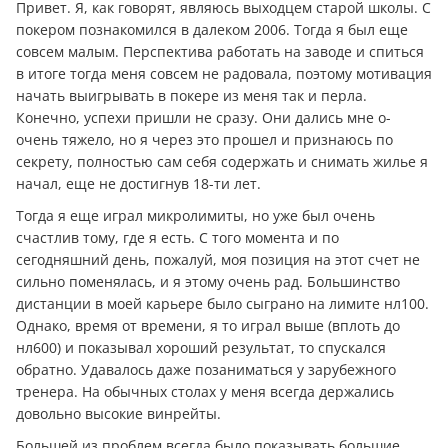
Привет. Я, как говорят, являюсь выходцем старой школы. С
покером познакомился в далеком 2006. Тогда я был еще
совсем малым. Перспектива работать на заводе и спиться
в итоге тогда меня совсем не радовала, поэтому мотивация
начать выигрывать в покере из меня так и перла.
Конечно, успехи пришли не сразу. Они дались мне о-
очень тяжело, но я через это прошел и признаюсь по
секрету, полностью сам себя содержать и снимать жилье я
начал, еще не достигнув 18-ти лет.
Тогда я еще играл микролимиты, но уже был очень
счастлив тому, где я есть. С того момента и по
сегодняшний день, пожалуй, моя позиция на этот счет не
сильно поменялась, и я этому очень рад. Большинство
дистанции в моей карьере было сыграно на лимите нл100.
Однако, время от времени, я то играл выше (вплоть до
нл600) и показывал хороший результат, то спускался
обратно. Удавалось даже позаниматься у зарубежного
тренера. На обычных столах у меня всегда держались
довольно высокие винрейты.
Большей из проблем всегда было показывать большие