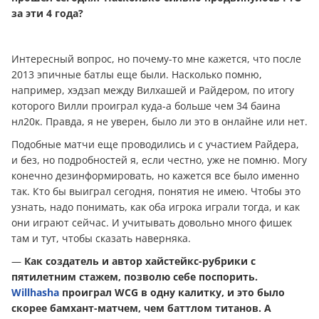
за эти 4 года?
Интересный вопрос, но почему-то мне кажется, что после
2013 эпичные батлы еще были. Насколько помню,
например, хэдзап между Вилхашей и Райдером, по итогу
которого Вилли проиграл куда-а больше чем 34 баина
нл20к. Правда, я не уверен, было ли это в онлайне или нет.
Подобные матчи еще проводились и с участием Райдера,
и без, но подробностей я, если честно, уже не помню. Могу
конечно дезинформировать, но кажется все было именно
так. Кто бы выиграл сегодня, понятия не имею. Чтобы это
узнать, надо понимать, как оба игрока играли тогда, и как
они играют сейчас. И учитывать довольно много фишек
там и тут, чтобы сказать наверняка.
—
Как создатель и автор хайстейкс-рубрики с
пятилетним стажем, позволю себе поспорить.
Willhasha
проиграл WCG в одну калитку, и это было
скорее бамхант-матчем, чем баттлом титанов. А