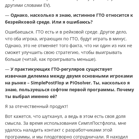
другими словами EV).
—
Однако, насколько я знаю, истинное ГТО относится к
безрейковой среде. Или я ошибаюсь?
Ошибаешься. ГТО есть и в рейковой среде. Другое дело,
что оба игрока, играющих по ГТО, будут играть в минус.
Однако, это не отменяет того факта, что ни один из них не
сможет улучшить свою стратегию, чтобы выигрывать
больше (читай, как проигрывать меньше).
—
У практикующих ГТО-регуляров существует
извечная дилемма между двумя основными игроками
на рынке – SimplePostFlop и PIOsolver. Ты, насколько я
знаю, пользуешься софтом первой программы. Почему
ты выбрал именно её?
Я за отечественный продукт!
Вот кажется, что шутканул, а ведь в этом есть своя доля
смысла. За время использования СимплПостфлопа, мне
удалось наладить контакт с разработчиками этой
программы, и мы плодотворно сотрудничали. Я находил