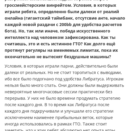
гроссмейстерским винрейтом. Условия, в которых
играли ребята, определенно были далеки от реалий
онлайна (гигантский таймбанк, отсутсвие анте, начало
каждой новой раздачи с 200bb для удобства расчетов
бота). Но, так или иначе, победа искусственного
интеллекта над человеком зафиксирована. Как ты
считаешь, это и есть истинное ГТО? Как долго ещё
протянут регуляры на вменяемых лимитах, пока их
окончательно не вытеснят бездушные машины?
Условия, в которых играли парни, действительно были
далеки от реальных. Но не стоит торопиться с выводами,
ибо все было подогнано под удобства Либратуса. Игрокам
нельзя было много спать. Они должны были выдерживать
невероятные многочасовые сессии практически без
перерыва. У них не было времени продумать стратегию
после каждого дня. В то время как Либратуса после
каждого дня подкручивали и улучшали его стратегии
исключением наименее прибыльных веток, которые
иногда использовались в рамках ГТО. Также стоит
заметить, что у этих ребят абсолютно нет опыта игры