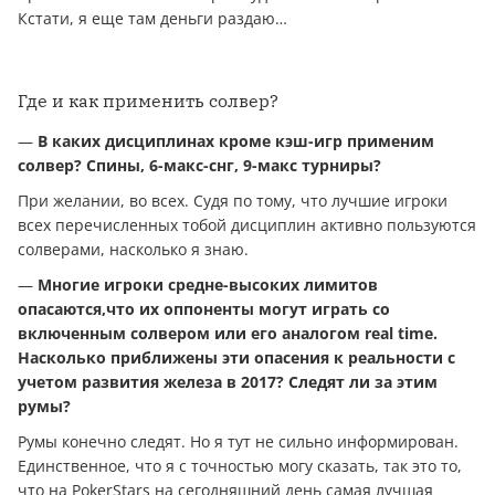
Кстати, я еще там дeньги раздаю…
Где и как применить солвер?
—
В каких дисциплинах кроме кэш-игр применим
солвер? Спины, 6-макс-снг, 9-макс турниры?
При желании, во всех. Судя по тому, что лучшие игроки
всех перечисленных тобой дисциплин активно пользуются
солверами, насколько я знаю.
—
Многие игроки средне-высоких лимитов
опасаются,что их оппоненты могут играть со
включенным солвером или его анaлoгом real time.
Насколько приближены эти опасения к реальности с
учетом развития железа в 2017? Следят ли за этим
румы?
Румы конечно следят. Но я тут не сильно информирован.
Единственное, что я с точностью могу сказать, так это то,
что на PokerStars на сегодняшний день самая лучшая