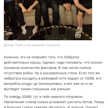
Дуглас Полк и его команда учеников
Конечно, это не отменяет того, что Либратус
действительно хорош. Однако, надо понимать, что играло
огромное количество факторов. В том числе полное
отсутствие рейка. Ну и расширенные стеки. Если того же
либратуса посадить в рейковый нл1к хедзап со 100бб, его
винрейты упадут до околонулевых, и вот уже он и не
выглядит таким страшным, как раньше
По поводу 200бб, тут я тебя немного поправлю.
Увеличение стеков только усложняет расчеты ботов. Покер
в больших стеках тяжелее обсчитать. И дольше. Однако