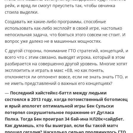
рейк, и вряд ли смогут преуспеть так, чтобы овчинка
стоила выделки.
Создавать же какие-либо программы, способные
использовать как-либо эксплойт в своей игре, настолько
непосильная задача, что бояться этого совсем не стоит. И
вопрос уже далеко не в машинных мощностях.
С другой стороны, понимание ГТО стратегий, концепций, и
всего что с этим связано, выводят игрока, который в этом
разбирается на совершенно другой уровень. Многие хотят
эксплоитить и играть в макс +ЕВ, но как понять,
отклоняется ли оппонент вовсе, если не знать знать ГТО, и
не иметь представлений о важных его концепциях?
—
Последний хайстейкс-баттл между людьми
состоялся в 2013 году, когда потомственный ботописец
и ярый апологет оптимальной игры Бен Сульски
потерпел сокрушительное поражение от Дугласа
Полка. Тогда Бен проиграл 34 бай-ина НЛ20к+сайдбет.
Как думаешь, кто бы выиграл, если бы такой матч
прошел сегодня? Насколько сильно продвинулось ГТО