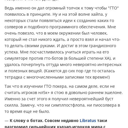
Ведь именно он дал огромный толчок к тому чтобы "ГТО"
появилось в принципе. Ну и на этой волне хайпа, у
некоторых стали появляться идеи к созданию каких-то
солверов и подобного программного обеспечения. Мне
очень повезло, что в моем окружении был человек,
который не стал никого ждать, а просто взял и начал что-
то делать своими руками. И достиг в этом грандиозного
успеха. Мне посчастливилось учиться играть на его
симуляторе против гто-ботов (в большей степени ХА), и
удалось почерпнуть оттуда много невероятно интересных
и полезных вещей. (Кажется до сих пор где то осталась
тетрадка с многочисленными записями тех времен!)
Так что в изучении ГТО покера, на самом деле, если не
считать игроков нл5к+ я стою в довольно раннем эшелоне.
Именно за счет этого я получил невероятнейший буст
скилла. Замечу, что ни симплпостфлопа, ни пиосолвера в
то время еще не было.
—
К слову о ботах. Совсем недавно
Libratus
таки
разгромил сильнейших хэдзап-игроков мира с