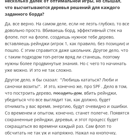
несколько далек от оптимальной игры, но слышал,
что высчитываются деревья решений для каждого
заданного борда?
Да, все верно. На самом деле, если не лезть глубоко, то все
довольно просто. Вбиваешь борд, эффективный стек на
флопе, пот на флопе, создаешь нужное тебе дерево,
вставляешь рейнджи (игрок 1, как правило, без позиции) и
пошло. С этим справится даже школьник. Другое дело, что
с таким подходом топ-регом вряд ли станешь, поэтому
нужны более продвинутые знания. Но с чего то начинать
уже можно. И это не так сложно.
Другое дело, я бы сказал: "Любишь кататься? Люби и
саночки возить!". И это, конечно же, про SPF . Дело в том,
что построить дерево,
посадить дом
, вбить рейнджи,
убедиться что все выглядит так, как должно, будет
отнимать у вас время, энергию, будут очевидно и ошибки.
Со временем и опытом, конечно, станет полегче. Появятся
сохраненные рейнджи, деревья, и этот процесс будет
сокращаться во времени каждый раз. Сам флоп то
обсчитать не так уж и напряжно. Нажал на кнопочку,