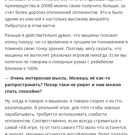
преимущества в 200бб можно также получить больше, за
счет более дорогих отклонений оппонентов. Это и было
одним из ключей к настолько высокому винрейту
Либратуса в этом матче.
Раньше я действительно думал, что машины положат
конец покеру, но со временем и лучшим их пониманием я
поменял свою точку зрения. Поэтому, могу сказать, что
машины не вытеснят реальных игроков никогда. Если мы
конечно не говорим о покерных румах с рейкбеком
близким к 100%.
—
Очень интересная мысль. Можешь её как-то
распространить? Покер таки не умрет и нам можно
спать спокойно?
Ну, когда я говорю о машинах, я говорю скорее о их гто-
реализациях. В реальной игре, для того чтобы хорошо
зарабатывать, требуется использовать слабости
оппонентов. Соответственно, если всегда стремиться к
самой +ЕВ игре, то от того самого ГТО мало что останется.
А значит, машины останутся аутсайдерами, будут платить