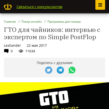
Связаться с консультантом
Главная
Покер онлайн
Программы для покера
ГТО для чайников: интервью с
экспертом по Simple PostFlop
LexSander
22 мая 2017
0
11634
Поделись с друзьями