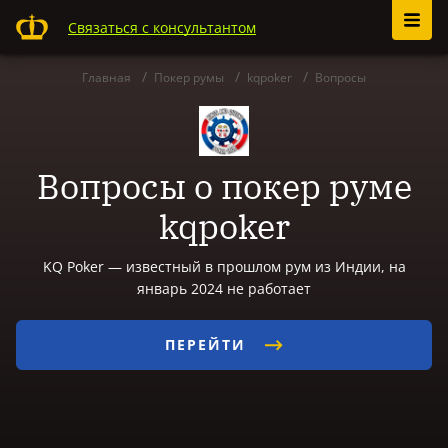
Связаться с консультантом
Главная
Покер румы
kqpoker
Вопросы
Вопросы о покер руме
kqpoker
KQ Poker — известный в прошлом рум из Индии, на
январь 2024 не работает
ПЕРЕЙТИ