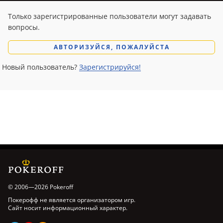
Только зарегистрированные пользователи могут задавать
вопросы.
АВТОРИЗУЙСЯ, ПОЖАЛУЙСТА
Новый пользователь?
Зарегистрируйся!
© 2006—2026 Pokeroff
Покерофф не является организатором игр.
Сайт носит информационный характер.