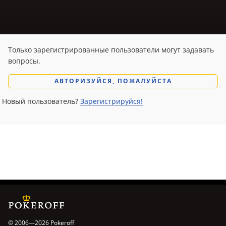
Только зарегистрированные пользователи могут задавать
вопросы.
АВТОРИЗУЙСЯ, ПОЖАЛУЙСТА
Новый пользователь?
Зарегистрируйся!
© 2006—2026 Pokeroff