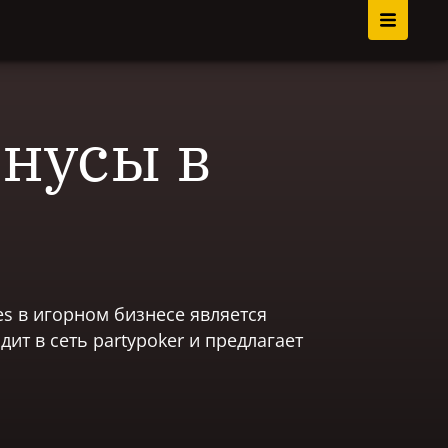
онусы в
es в игорном бизнесе является
ит в сеть partypoker и предлагает