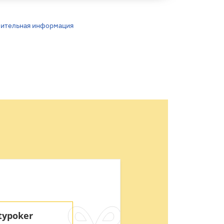
ительная информация
rtypoker