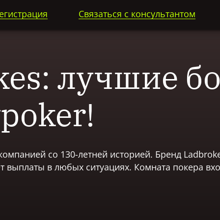
егистрация
Связаться с консультантом
es: лучшие б
ypoker!
компанией со 130-летней историей. Бренд Ladbrok
 выплаты в любых ситуациях. Комната покера вход