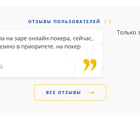
ОТЗЫВЫ
ПОЛЬЗОВАТЕЛЕЙ
1
Только 
а на заре онлайн-покера, сейчас,
казино в приоритете. на покер
ВСЕ ОТЗЫВЫ