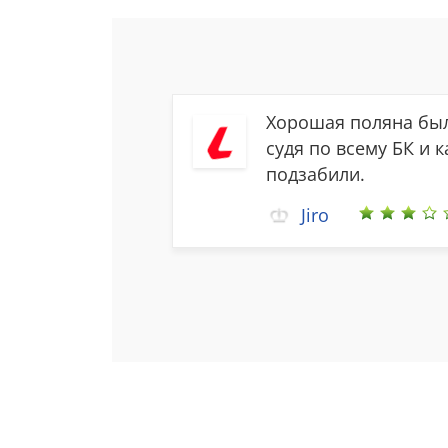
Хорошая поляна был
судя по всему БК и 
подзабили.
Jiro