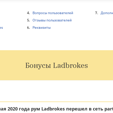
Вопросы пользователей
Дополн
Отзывы пользователей
es
Реквизиты
Бонусы Ladbrokes
мая 2020 года рум Ladbrokes перешел в сеть pa