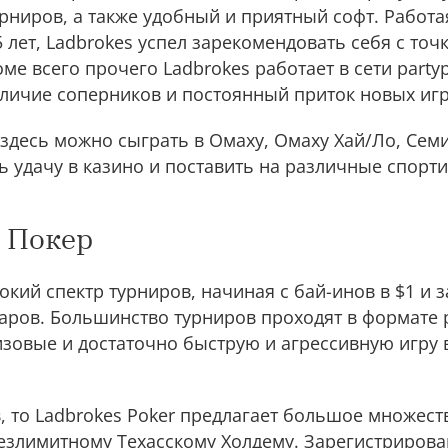
рниров, а также удобный и приятный софт. Работа
 лет, Ladbrokes успел зарекомендовать себя с точ
ме всего прочего Ladbrokes работает в сети partyp
аличие соперников и постоянный приток новых игр
 здесь можно сыграть в Омаху, Омаху Хай/Ло, Се
ать удачу в казино и поставить на различные спорт
с Покер
окий спектр турниров, начиная с бай-инов в $1 и 
аров. Большинство турниров проходят в формате р
зовые и достаточно быструю и агрессивную игру 
, то Ladbrokes Poker предлагает большое множест
Безлимитному Техасскому Холдему. Зарегистрирова