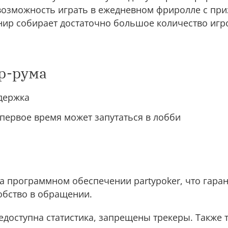
возможность играть в ежедневном фриролле с пр
урнир собирает достаточно большое количество игр
р-рума
держка
первое время может запутаться в лобби
на программном обеспечении partypoker, что гара
обство в обращении.
едоступна статистика, запрещены трекеры. Также 