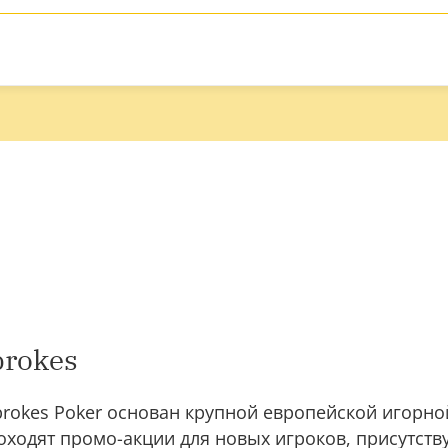
brokes
brokes Poker основан крупной европейской игорн
роходят промо-акции для новых игроков, присутст