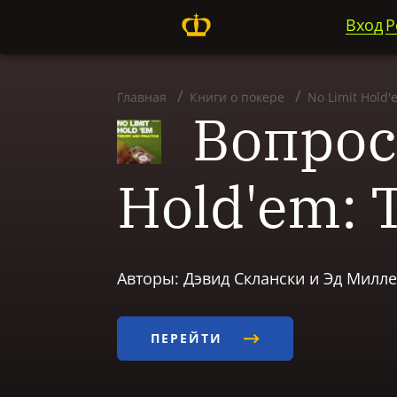
Вход
Р
Главная
Книги о покере
No Limit Hold'
Вопросы
Hold'em: 
Авторы: Дэвид Склански и Эд Милле
ПЕРЕЙТИ