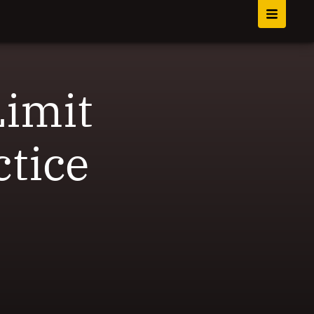
imit
tice