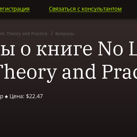
егистрация
Связаться с консультантом
em: Theory and Practice
Вопросы
 о книге No L
Theory and Prac
р ♠ Цена: $22.47