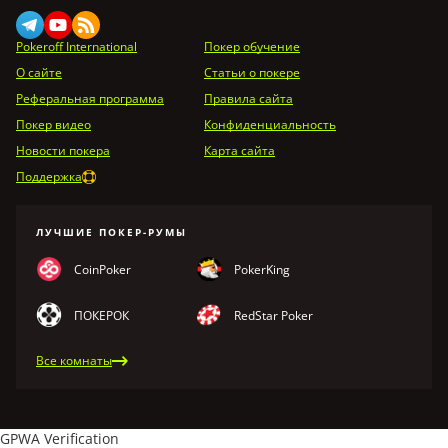
Pokeroff International
Покер обучение
О сайте
Статьи о покере
Реферальная программа
Правила сайта
Покер видео
Конфиденциальность
Новости покера
Карта сайта
Поддержка
ЛУЧШИЕ ПОКЕР-РУМЫ
CoinPoker
PokerKing
ПОКЕРОК
RedStar Poker
Все комнаты
GPWA Verification