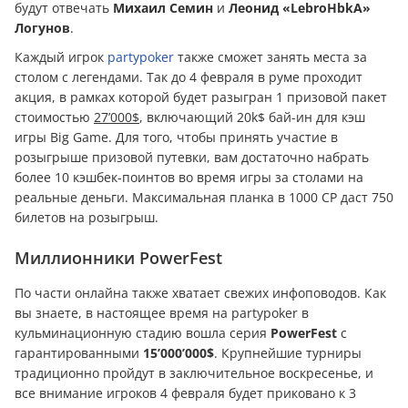
будут отвечать
Михаил Семин
и
Леонид «LebroHbkA»
Логунов
.
Каждый игрок
partypoker
также сможет занять места за
столом с легендами. Так до 4 февраля в руме проходит
акция, в рамках которой будет разыгран 1 призовой пакет
стоимостью
27’000$
, включающий 20k$ бай-ин для кэш
игры Big Game. Для того, чтобы принять участие в
розыгрыше призовой путевки, вам достаточно набрать
более 10 кэшбек-поинтов во время игры за столами на
реальные дeньги. Максимальная планка в 1000 CP даст 750
билетов на розыгрыш.
Миллионники PowerFest
По части онлайна также хватает свежих инфоповодов. Как
вы знаете, в настоящее время на partypoker в
кульминационную стадию вошла серия
PowerFest
с
гарантированными
15’000’000$
. Крупнейшие турниры
традиционно пройдут в заключительное воскресенье, и
все внимание игроков 4 февраля будет приковано к 3