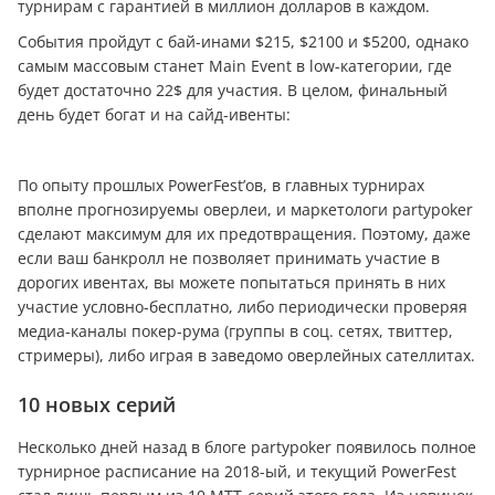
турнирам с гарантией в миллион долларов в каждом.
События пройдут с бай-инами $215, $2100 и $5200, однако
самым массовым станет Main Event в low-категории, где
будет достаточно 22$ для участия. В целом, финальный
день будет богат и на сайд-ивенты:
По опыту прошлых PowerFest’ов, в главных турнирах
вполне прогнозируемы оверлеи, и маркетологи partypoker
сделают максимум для их предотвращения. Поэтому, даже
если ваш банкролл не позволяет принимать участие в
дорогих ивентах, вы можете попытаться принять в них
участие условно-бесплатно, либо периодически проверяя
медиа-каналы покер-рума (группы в соц. сетях, твиттер,
стримеры), либо играя в заведомо оверлейных сателлитах.
10 новых серий
Несколько дней назад в блоге partypoker появилось полное
турнирное расписание на 2018-ый, и текущий PowerFest