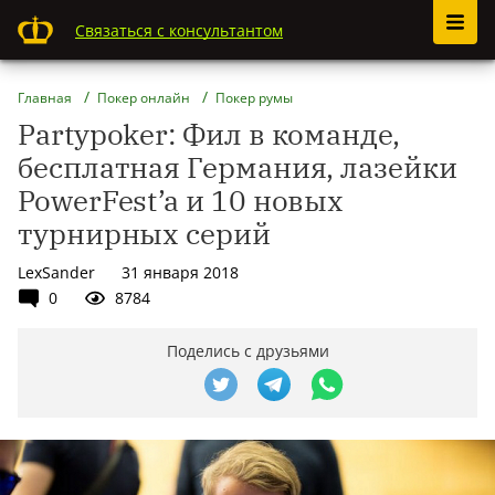
Связаться с консультантом
Главная
Покер онлайн
Покер румы
Partypoker: Фил в команде,
бесплатная Германия, лазейки
PowerFest’a и 10 новых
турнирных серий
LexSander
31 января 2018
0
8784
Поделись с друзьями