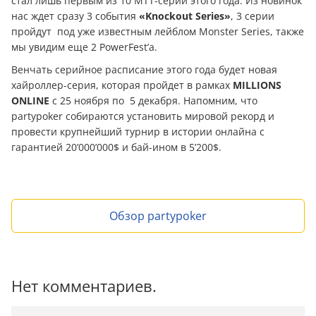
стал лишь первым из 10 МТТ-серий этого года. Из новинок
нас ждет сразу 3 события
«Knockout Series»
, 3 серии
пройдут под уже известным лейблом Monster Series, также
мы увидим еще 2 PowerFest’а.
Венчать серийное расписание этого года будет новая
хайроллер-серия, которая пройдет в рамках
MILLIONS
ONLINE
с 25 ноября по 5 декабря. Напомним, что
partypoker собираются установить мировой рекорд и
провести крупнейший турнир в истории онлайна с
гарантией 20’000’000$ и бай-ином в 5’200$.
Обзор partypoker
Нет комментариев.