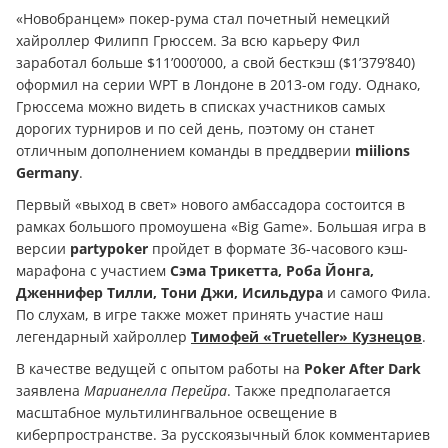
«Новобранцем» покер-рума стал почетный немецкий
хайроллер Филипп Грюссем. За всю карьеру Фил
заработал больше $11’000’000, а свой бесткэш ($1’379’840)
оформил на серии WPT в Лондоне в 2013-ом году. Однако,
Грюссема можно видеть в списках участников самых
дорогих турниров и по сей день, поэтому он станет
отличным дополнением команды в преддверии
miilions
Germany
.
Первый «выход в свет» нового амбассадора состоится в
рамках большого промоушена «Big Game». Большая игра в
версии
partypoker
пройдет в формате 36-часового кэш-
марафона с участием
Сэма Трикетта, Роба Йонга,
Дженнифер Тилли, Тони Джи, Исильдура
и самого Фила.
По слухам, в игре также может принять участие наш
легендарный хайроллер
Тимофей «Trueteller» Кузнецов
.
В качестве ведущей с опытом работы на
Poker After Dark
заявлена
Марианелла Перейра
. Также предполагается
масштабное мультилингвальное освещение в
киберпространстве. За русскоязычный блок комментариев