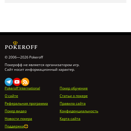
© 2006—2026 Pokeroff
Покерофф не является организатором игр.
Сайт носит информационный характер.
Pokeroff International
Покер обучение
О сайте
Статьи о покере
Реферальная программа
Правила сайта
Покер видео
Конфиденциальность
Новости покера
Карта сайта
Поддержка