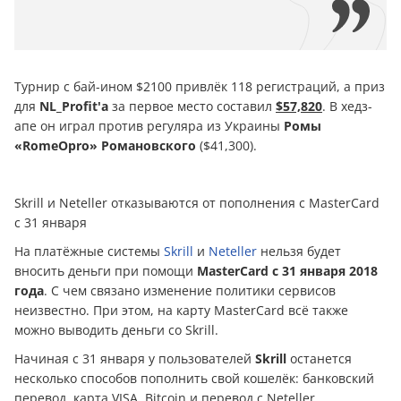
Турнир с бай-ином $2100 привлёк 118 регистраций, а приз
для
NL_Profit'а
за первое место составил
$57,820
. В хедз-
апе он играл против регуляра из Украины
Ромы
«RomeOpro» Романовского
($41,300).
Skrill и Neteller отказываются от пополнения с MasterCard
с 31 января
На платёжные системы
Skrill
и
Neteller
нельзя будет
вносить дeньги при помощи
MasterCard
с 31 января 2018
года
. С чем связано изменение политики сервисов
неизвестно. При этом, на карту MasterCard всё также
можно выводить дeньги со Skrill.
Начиная с 31 января у пользователей
Skrill
останется
несколько способов пополнить свой кошелёк: банковский
пepевoд, карта VISA, Bitcoin и пepевoд с Neteller.