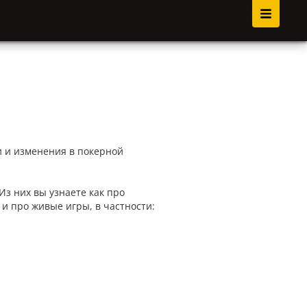
и и изменения в покерной
Из них вы узнаете как про
 и про живые игры, в частности: