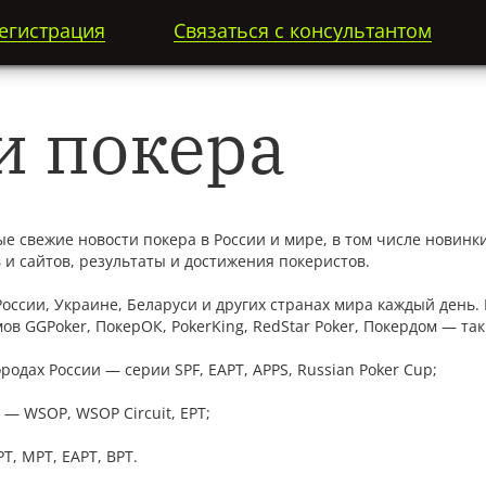
егистрация
Связаться с консультантом
и покера
ые свежие новости покера в России и мире, в том числе новинк
 и сайтов, результаты и достижения покеристов.
ссии, Украине, Беларуси и других странах мира каждый день. 
в GGPoker, ПокерОК, PokerKing, RedStar Poker, Покердом — так
родах России — серии SPF, EAPT, APPS, Russian Poker Cup;
— WSOP, WSOP Circuit, EPT;
, MPT, EAPT, BPT.