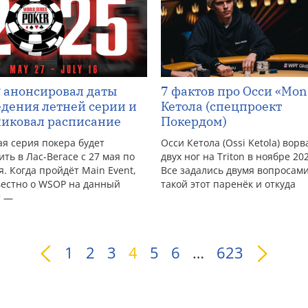
 анонсировал даты
7 фактов про Осси «Mon
дения летней серии и
Кетола (спецпроект
ликовал расписание
Покердом)
я серия покера будет
Осси Кетола (Ossi Ketola) ворв
ть в Лас-Вегасе с 27 мая по
двух ног на Triton в ноябре 202
я. Когда пройдёт Main Event,
Все задались двумя вопросами
вестно о WSOP на данный
такой этот паренёк и откуда
т —
1
2
3
4
5
6
…
623