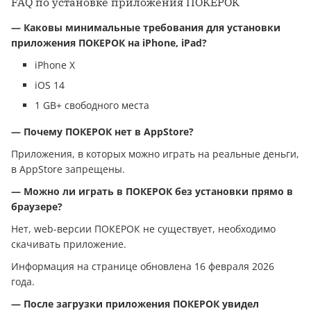
FAQ по установке приложения ПОКЕРОК
— Каковы минимальные требования для установки
приложения ПОКЕРОК на iPhone, iPad?
iPhone X
iOS 14
1 GB+ свободного места
— Почему ПОКЕРОК нет в AppStore?
Приложения, в которых можно играть на реальные деньги,
в AppStore запрещены.
— Можно ли играть в ПОКЕРОК без установки прямо в
браузере?
Нет, web-версии ПОКЕРОК не существует, необходимо
скачивать приложение.
Информация на странице обновлена 16 февраля 2026
года.
— После загрузки приложения ПОКЕРОК увидел