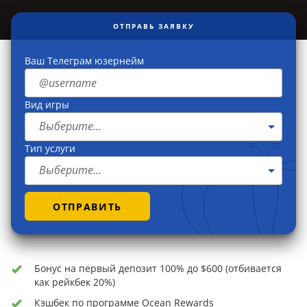
ОТПРАВЬ ЗАЯВКУ
Ваш Телеграм юзернейм
Вид игры
Выберите...
Тип услуги
Выберите...
ОТПРАВИТЬ
Бонус на первый депозит 100% до $600 (отбивается
как рейкбек 20%)
Кэшбек по программе Ocean Rewards