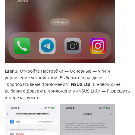
Шаг 3.
Откройте Настройки — Основные — VPN и
управление устройством. Выберите в разделе
"Корпоративные приложения"
NSUS Ltd
. В новом окне
выберите Доверять приложению «NSUS Ltd.» — Разрешить
и перезагрузить.